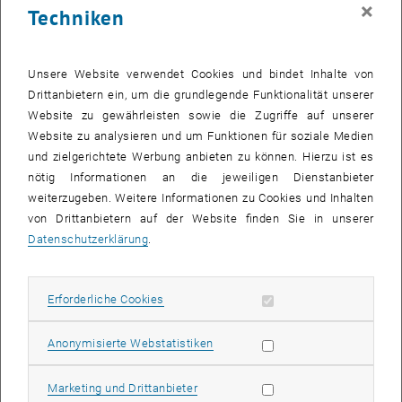
×
Techniken
Unsere Website verwendet Cookies und bindet Inhalte von
Drittanbietern ein, um die grundlegende Funktionalität unserer
Website zu gewährleisten sowie die Zugriffe auf unserer
Website zu analysieren und um Funktionen für soziale Medien
und zielgerichtete Werbung anbieten zu können. Hierzu ist es
Bild v
nötig Informationen an die jeweiligen Dienstanbieter
weiterzugeben. Weitere Informationen zu Cookies und Inhalten
von Drittanbietern auf der Website finden Sie in unserer
Der Fachbereich Region lädt herzlich ein zum Vortrag
Windkraft-
Datenschutzerklärung
.
Zonen im internationalen Vergleich: Planungsprozesse, AkteurInnen
und Umsetzung in Österreich, Belgien und den Niederlanden
von
Dr.in DI Pia NABIELEK (Rotterdam), für den Österreich-Part
Erforderliche Cookies zulassen
Erforderliche Cookies
gemeinsam mit Mag. Gregori STANZER (Wien).
Pia Nabielek ist Preisträgerin des Award of Excellence für Ihre
Statistik Cookies zulassen
Anonymisierte Webstatistiken
Dissertation "Where, who and how much? Wind power deployment
in urbanised regions. An institutional analysis of planning and
Marketing Cookies zulassen
Marketing und Drittanbieter
implementation. (2018)". Diese Dissertation ist im Rahmen des PhD