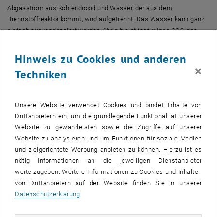
Abgasstrom aus Kohlendioxid und Wasser, der aus dem
Brennstoffreaktor kommt, wird aufgetrennt: Das Wasser kann ganz
einfach auskondensiert werden, übrig bleibt fast reines CO2, das
dann gespeichert oder weiterverwendet werden kann. Es gibt bereits
Pilotprojekte, in denen die zeitlich unbegrenzte unterirdische
Hinweis zu Cookies und anderen
Lagerung von CO2 in ehemaligen Erdgas-Lagerstätten geprüft wird.
×
Techniken
Ähnlich wie Lottoziehung
Damit diese Art von Verbrennung funktioniert, muss das Metalloxid-
Unsere Website verwendet Cookies und bindet Inhalte von
Pulver dauerhaft zirkulieren und für Sauerstoff-Transport zwischen
Drittanbietern ein, um die grundlegende Funktionalität unserer
den beiden Reaktoren sorgen. Das gelingt durch das
Website zu gewährleisten sowie die Zugriffe auf unserer
Wirbelschichtverfahren, mit dem man an der TU Wien viel Erfahrung
Website zu analysieren und um Funktionen für soziale Medien
hat: Wenn man feste Partikel auf die richtige Weise von einem Gas
und zielgerichtete Werbung anbieten zu können. Hierzu ist es
(etwa Luft oder Erdgas) durchströmen lässt, verhält sich die
nötig Informationen an die jeweiligen Dienstanbieter
Mischung ähnlich wie eine Flüssigkeit, man spricht von
weiterzugeben. Weitere Informationen zu Cookies und Inhalten
„Fluidisierung“. „Man kann sich das vorstellen wie bei der
von Drittanbietern auf der Website finden Sie in unserer
Lottoziehung – dort werden die Kugeln in der Trommel von einem
Datenschutzerklärung
.
Luftstrom durcheinandergewirbelt – also fluidisiert“, erklärt Stefan
Penthor.