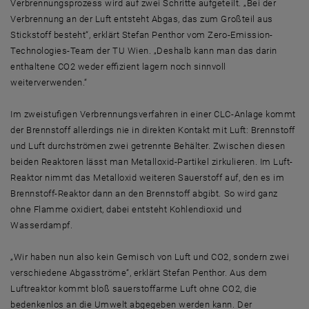
Verbrennungsprozess wird auf zwei Schritte aufgeteilt. „Bei der
Verbrennung an der Luft entsteht Abgas, das zum Großteil aus
Stickstoff besteht“, erklärt Stefan Penthor vom Zero-Emission-
Technologies-Team der TU Wien. „Deshalb kann man das darin
enthaltene CO2 weder effizient lagern noch sinnvoll
weiterverwenden.“
Im zweistufigen Verbrennungsverfahren in einer CLC-Anlage kommt
der Brennstoff allerdings nie in direkten Kontakt mit Luft: Brennstoff
und Luft durchströmen zwei getrennte Behälter. Zwischen diesen
beiden Reaktoren lässt man Metalloxid-Partikel zirkulieren. Im Luft-
Reaktor nimmt das Metalloxid weiteren Sauerstoff auf, den es im
Brennstoff-Reaktor dann an den Brennstoff abgibt. So wird ganz
ohne Flamme oxidiert, dabei entsteht Kohlendioxid und
Wasserdampf.
„Wir haben nun also kein Gemisch von Luft und CO2, sondern zwei
verschiedene Abgasströme“, erklärt Stefan Penthor. Aus dem
Luftreaktor kommt bloß sauerstoffarme Luft ohne CO2, die
bedenkenlos an die Umwelt abgegeben werden kann. Der