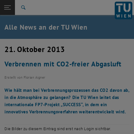
Studium
Seitennavigation öffnen
TU Login
Forschung
Suche
International
Quicklinks
Alle News an der TU Wien
Quicklinks-Menü umschalten
Karriere
Zur 1. Menü Ebene
Alle News
21. Oktober 2013
Zurück zur letzten Ebene:
TU Wien Startseite
Zurück: Subseiten von TU Wien Startseite auflisten
Verbrennen mit CO2-freier Abgasluft
Übersicht
Erstellt von
Florian Aigner
Wie hält man bei Verbrennungsprozessen das CO2 davon ab,
in die Atmosphäre zu gelangen? Die TU Wien leitet das
internationale FP7-Projekt „SUCCESS“, in dem ein
innovatives Verbrennungsverfahren weiterentwickelt wird.
Die Bilder zu diesem Eintrag sind erst nach Login sichtbar.