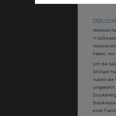
Mobile Ents
https://ww
Weltweit h
in süßwasse
ressourceni
haben, von 
Um die Salz
Michael Ha
nutzen die
umgekehrt 
Druckenergi
Brackwasse
einer Famil