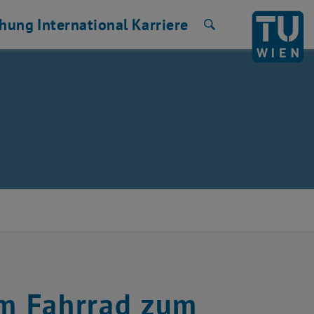
chung
International
Karriere
Suche
m Fahrrad zum