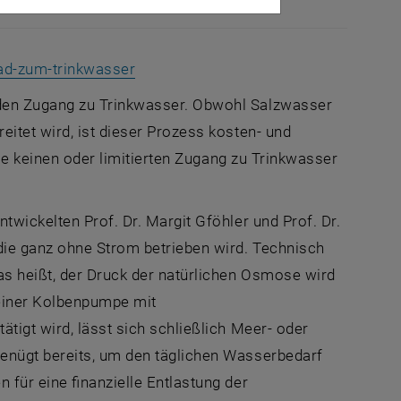
, öffnet eine externe URL in einem ne
ad-zum-trinkwasser
nden Zugang zu Trinkwasser. Obwohl Salzwasser
itet wird, ist dieser Prozess kosten- und
 die keinen oder limitierten Zugang zu Trinkwasser
twickelten Prof. Dr. Margit Gföhler und Prof. Dr.
ie ganz ohne Strom betrieben wird. Technisch
s heißt, der Druck der natürlichen Osmose wird
einer Kolbenpumpe mit
tigt wird, lässt sich schließlich Meer- oder
enügt bereits, um den täglichen Wasserbedarf
 für eine finanzielle Entlastung der