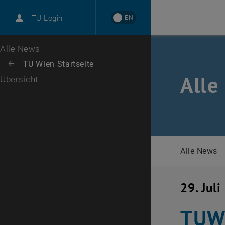
International
EN
TU Login
Karriere
Zur 1. Menü Ebene
Alle News
Zurück zur letzten Ebene:
TU Wien Startseite
Zurück: Subseiten von TU Wien Startseite auflisten
Alle
Übersicht
Alle News
29. Jul
TUW 