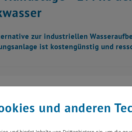
kwasser
ternative zur industriellen Wasseraufb
ungsanlage ist kostengünstig und res
ookies und anderen Te