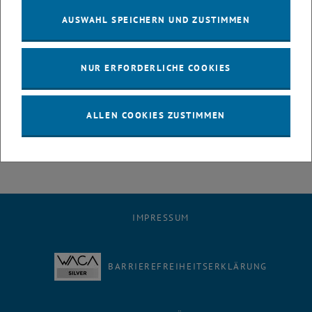
Printversion (pdf). Wenn Sie an der nächsten offenen
AUSWAHL SPEICHERN UND ZUSTIMMEN
Redaktionssitzung im März teilnehmen möchten oder
Themenvorschläge, Bildmaterial und Feedback für uns haben,
senden Sie bitte eine Nachricht an die Redaktion unter
NUR ERFORDERLICHE COOKIES
<link>freihaus@tuwien.ac.at. Vielen Dank!
Eine vergnügliche Lektüre!
ALLEN COOKIES ZUSTIMMEN
IMPRESSUM
BARRIEREFREIHEITSERKLÄRUNG