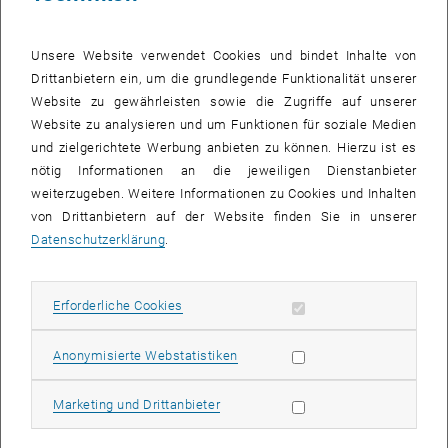
Unsere Website verwendet Cookies und bindet Inhalte von
Drittanbietern ein, um die grundlegende Funktionalität unserer
Website zu gewährleisten sowie die Zugriffe auf unserer
Website zu analysieren und um Funktionen für soziale Medien
und zielgerichtete Werbung anbieten zu können. Hierzu ist es
nötig Informationen an die jeweiligen Dienstanbieter
weiterzugeben. Weitere Informationen zu Cookies und Inhalten
von Drittanbietern auf der Website finden Sie in unserer
Datenschutzerklärung
.
Bild v
Cover #21
Erforderliche Cookies zulassen
Erforderliche Cookies
Ausgabe #21 unserer Zeitschrift für MitarbeiterInnen steht Ihnen ab
sofort hier zur Verfügung:
Statistik Cookies zulassen
Anonymisierte Webstatistiken
<link http: www.tuwien.ac.at freihaus21
_blank>
www.tuwien.ac.at/freihaus21
Marketing Cookies zulassen
Marketing und Drittanbieter
Für offline-FreundInnen gibt es auf der Website auch eine