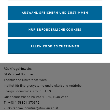
Hintergrundinfo Schüleruni
Die Schüleruni "Jugendliche von heute studieren Klima und Energie
AUSWAHL SPEICHERN UND ZUSTIMMEN
von morgen" der TU Wien ist die Fortsetzung des EU- Projektes
"Schools at University for Climate & Energy (SAUCE)". Die von der
UNESCO-Kommission als "Projekt der Dekade für nachhaltige
NUR ERFORDERLICHE COOKIES
Bildung" ausgezeichnete Veranstaltung wird durch finanzielle
Beteiligung des Landes Niederösterreich, des Lebensministeriums,
des Bundesministerium für Unterricht, Kunst und Kultur, der
ALLEN COOKIES ZUSTIMMEN
Industriellenvereinigung und durch die Technologieagentur der Stadt
Wien ermöglicht.
Rückfragehinweis:
DI Raphael Bointner
Technische Universität Wien
Institut für Energiesysteme und elektrische Antriebe
Energy Economics Group – EEG
Gusshausstrasse 25-25a/E 370, 1040 Wien
T: +43-1-58801-370372
<link>raphael.bointner@tuwien.ac.at