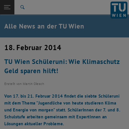
Studium
Seitennavigation öffnen
TU Login
Forschung
Suche
International
Quicklinks
Alle News an der TU Wien
Quicklinks-Menü umschalten
Karriere
Zur 1. Menü Ebene
Alle News
18. Februar 2014
Zurück zur letzten Ebene:
TU Wien Startseite
Zurück: Subseiten von TU Wien Startseite auflisten
TU Wien Schüleruni: Wie Klimaschutz
Übersicht
Geld sparen hilft!
Erstellt von
Martin Olesch
Von 17. bis 21. Februar 2014 findet die siebte Schüleruni
mit dem Thema "Jugendliche von heute studieren Klima
und Energie von morgen" statt. SchülerInnen der 7. und 8.
Schulstufe arbeiten gemeinsam mit ExpertInnen an
Lösungen aktueller Probleme.