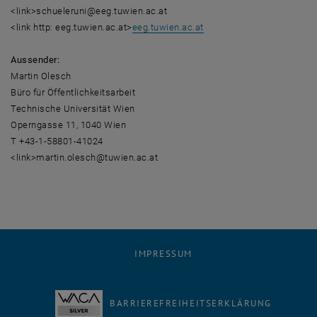
<link>schueleruni@eeg.tuwien.ac.at
<link http: eeg.tuwien.ac.at>
eeg.tuwien.ac.at
Aussender:
Martin Olesch
Büro für Öffentlichkeitsarbeit
Technische Universität Wien
Operngasse 11, 1040 Wien
T +43-1-58801-41024
<link>martin.olesch@tuwien.ac.at
IMPRESSUM
BARRIEREFREIHEITSERKLÄRUNG