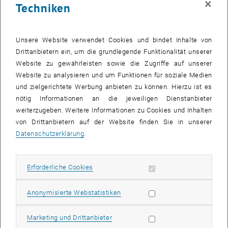
×
Techniken
Die Teilnahme ist kostenlos!
Nähere Informationen zum Programm finden Sie unter <link http:
www.schools-at-university.eu wien>www.schools-at-
Unsere Website verwendet Cookies und bindet Inhalte von
university.eu/wien
Drittanbietern ein, um die grundlegende Funktionalität unserer
Website zu gewährleisten sowie die Zugriffe auf unserer
EntscheiderInnen der Zukunft
Website zu analysieren und um Funktionen für soziale Medien
Den SchülerInnen wird in dieser Woche Gestaltungskompetenz
und zielgerichtete Werbung anbieten zu können. Hierzu ist es
vermittelt. Im Mittelpunkt stehen die ungelösten Probleme unserer
nötig Informationen an die jeweiligen Dienstanbieter
Zeit – eigene Problemlösungen zu Klimaschutz und
weiterzugeben. Weitere Informationen zu Cookies und Inhalten
Energieversorgung werden angeregt. Am Ende wird abgestimmt;
von Drittanbietern auf der Website finden Sie in unserer
das schafft Bewusstsein für demokratische
Datenschutzerklärung
.
Entscheidungsprozesse und soll den Transfer des Erlebten in den
Alltag der SchülerInnen anregen. Raphael Bointner, Vortragender und
Teil des Organisationsteams der Energy Economics Group (EEG) an
Erforderliche Cookies zulassen
Erforderliche Cookies
der TU Wien: "Ziel ist die Bewusstseinsbildung junger Menschen für
Fragen der nachhaltigen Energieversorgung und für den
Statistik Cookies zulassen
Anonymisierte Webstatistiken
Klimaschutz. Damit leistet die Veranstaltung einen wertvollen
sozialen und ökologischen Beitrag für unsere Gesellschaft und eine
Marketing Cookies zulassen
Marketing und Drittanbieter
nachhaltige Zukunft."