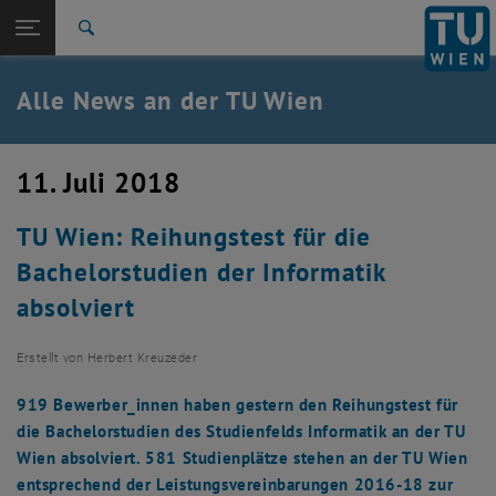
Studium
Seitennavigation öffnen
TU Login
Forschung
Suche
International
Quicklinks
Alle News an der TU Wien
Quicklinks-Menü umschalten
Karriere
Zur 1. Menü Ebene
Alle News
11. Juli 2018
Zurück zur letzten Ebene:
TU Wien Startseite
Zurück: Subseiten von TU Wien Startseite auflisten
TU Wien: Reihungstest für die
Übersicht
Bachelorstudien der Informatik
absolviert
Erstellt von
Herbert Kreuzeder
919 Bewerber_innen haben gestern den Reihungstest für
die Bachelorstudien des Studienfelds Informatik an der TU
Wien absolviert. 581 Studienplätze stehen an der TU Wien
entsprechend der Leistungsvereinbarungen 2016-18 zur