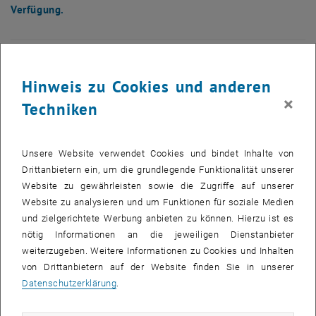
Verfügung.
Die Bilder zu diesem Eintrag sind erst nach Login sichtbar.
Hinweis zu Cookies und anderen
Seit 2016 führt die TU Wien in Abstimmung mit der Universität Wien
×
Techniken
ein zweistufiges Aufnahmeverfahren für die Bachelorstudien der
Informatik und Wirtschaftsinformatik durch. Dieses findet nur
einmal im Jahr statt, unabhängig ob das Studium im Winter- oder
Unsere Website verwendet Cookies und bindet Inhalte von
Sommersemester begonnen werden soll. Anmeldungen für das
Drittanbietern ein, um die grundlegende Funktionalität unserer
kommende Studienjahr waren bis zum 15. Mai möglich. Auf 581
Website zu gewährleisten sowie die Zugriffe auf unserer
verfügbare Studienplätze kamen an der TU Wien 1.071 gültigen
Website zu analysieren und um Funktionen für soziale Medien
Registrierungen, von denen 919 zum Reihungstest erschienen.
und zielgerichtete Werbung anbieten zu können. Hierzu ist es
Ungebrochenes Interesse an Informatikstudien
nötig Informationen an die jeweiligen Dienstanbieter
weiterzugeben. Weitere Informationen zu Cookies und Inhalten
Für die in den Leistungsvereinbarungen festgelegten 581
von Drittanbietern auf der Website finden Sie in unserer
Studienplätze pro Jahr haben sich 1.071 Interessent_innen
Datenschutzerklärung
.
registriert, eine Steigerung zum Vorjahr mit 1.018 Registrierungen.
Um Studierenden ein anhaltend hohes Niveau und international