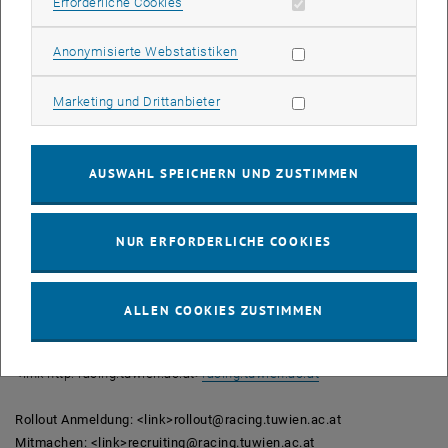
Erforderliche Cookies zulassen
Erforderliche Cookies
Engagiertes Team gesucht
Statistik Cookies zulassen
Wer an einem interdisziplinären und spannenden Projekt
Anonymisierte Webstatistiken
mitarbeiten will, kann sich unter
<link>recruiting@racing.tuwien.ac.at anmelden. Vorkenntnisse sind
Marketing Cookies zulassen
Marketing und Drittanbieter
nicht erforderlich, wichtig hingegen sind eine hohe
Einsatzbereitschaft und keine Scheu vor herausfordernden
Aufgaben und langen Arbeitstagen. Als Lohn winkt dann ein
AUSWAHL SPEICHERN UND ZUSTIMMEN
Sommer auf den Rennstrecken Europas - mit vielen neuen
Erfahrungen und Bekanntschaften sowie Kontakten zu potentiellen
ArbeitgeberInnen.
NUR ERFORDERLICHE COOKIES
Nähere Informationen
TUW-Racing
ALLEN COOKIES ZUSTIMMEN
Rennteam der TU Wien
Getreidemarkt 9/307
<link http: racing.tuwien.ac.at>
racing.tuwien.ac.at
Rollout Anmeldung: <link>rollout@racing.tuwien.ac.at
Mitmachen: <link>recruiting@racing.tuwien.ac.at