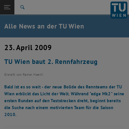
Studium
Seitennavigation öffnen
TU Login
Forschung
Suche
International
Quicklinks
Alle News an der TU Wien
Quicklinks-Menü umschalten
Karriere
Zur 1. Menü Ebene
Alle News
23. April 2009
Zurück zur letzten Ebene:
TU Wien Startseite
Zurück: Subseiten von TU Wien Startseite auflisten
TU Wien baut 2. Rennfahrzeug
Übersicht
Erstellt von
Rainer Haertl
Bald ist es so weit - der neue Bolide des Rennteams der TU
Wien erblickt das Licht der Welt. Während "edge Mk2" seine
ersten Runden auf den Teststrecken dreht, beginnt bereits
die Suche nach einem motivierten Team für die Saison
2010.