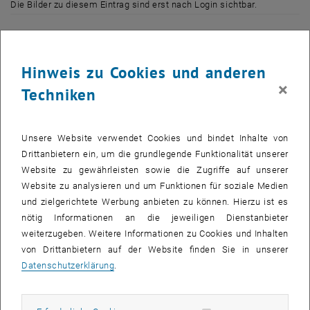
Die Bilder zu diesem Eintrag sind erst nach Login sichtbar.
Seit Anfang September haben ca. 30 StudentInnen vom Rennteam
der TU Wien an ihrem aktuellen Fahrzeug gearbeitet. Nun befindet
Hinweis zu Cookies und anderen
sich die Fertigung in der Endphase und am 29. April 2009 wird das
×
Techniken
Auto offiziell vorgestellt. Dieses Mal im etwas kleineren Rahmen,
aber wieder mit einer spektakulären Präsentation, allen
Teammitgliedern sowie Sponsoren und ProfessorInnen. Wer hier
Unsere Website verwendet Cookies und bindet Inhalte von
dabei sein will, kann sich unter <link>rollout@racing.tuwien.ac.at für
Drittanbietern ein, um die grundlegende Funktionalität unserer
die Veranstaltung anmelden.
Website zu gewährleisten sowie die Zugriffe auf unserer
Website zu analysieren und um Funktionen für soziale Medien
Danach wird der "edge Mk2" auf den verschiedenen Teststrecken
und zielgerichtete Werbung anbieten zu können. Hierzu ist es
rund um Wien ausführlich getestet, um für den ersten Formula
nötig Informationen an die jeweiligen Dienstanbieter
Student Bewerb im Juli auf der Formel 1 Strecke von Silverstone fit
weiterzugeben. Weitere Informationen zu Cookies und Inhalten
zu sein. Während dies geschieht, sucht TUW-Racing wieder nach
von Drittanbietern auf der Website finden Sie in unserer
neuen Mitgliedern für das nächste Team. Auch in der Saison 2010
Datenschutzerklärung
.
muss ein neues Fahrzeug gebaut werden, um an den internationalen
Bewerben teilnehmen zu können.