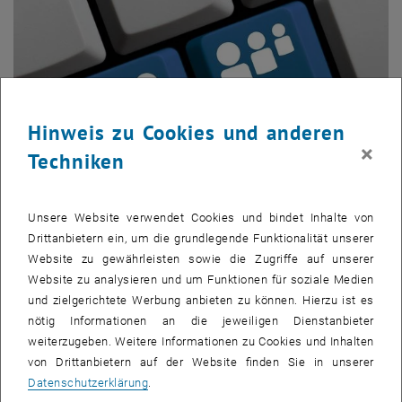
Hinweis zu Cookies und anderen
×
Techniken
Unsere Website verwendet Cookies und bindet Inhalte von
Bild v
Drittanbietern ein, um die grundlegende Funktionalität unserer
© kebox_stock adobe com I Grafik: TU Wien
Website zu gewährleisten sowie die Zugriffe auf unserer
Website zu analysieren und um Funktionen für soziale Medien
und zielgerichtete Werbung anbieten zu können. Hierzu ist es
Gutes
Feedback
– eine Herausforderung?
nötig Informationen an die jeweiligen Dienstanbieter
Gemeinsam gehen wir den Fragen nach: Was macht gutes
weiterzugeben. Weitere Informationen zu Cookies und Inhalten
Feedback
aus lernpsychologischer Sicht aus? Welche
von Drittanbietern auf der Website finden Sie in unserer
Möglichkeiten gibt es in TUWEL – auch bei großen Gruppen – um
Datenschutzerklärung
.
praktikabel und effizient
Feedback
zu geben?