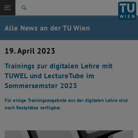
Studium
Seitennavigation öffnen
TU Login
Forschung
Suche
International
Quicklinks
Alle News an der TU Wien
Quicklinks-Menü umschalten
Karriere
Zur 1. Menü Ebene
Alle News
19. April 2023
Zurück zur letzten Ebene:
TU Wien Startseite
Zurück: Subseiten von TU Wien Startseite auflisten
Trainings zur digitalen Lehre mit
Übersicht
TUWEL und LectureTube im
Sommersemster 2023
Für einige Trainingsangebote aus der digitalen Lehre sind
noch Restplätze verfügbar.