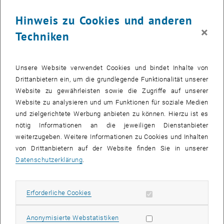
Nach Aktivierung werden u. U. Daten an
, öffnet in eine
Dritte übermittelt.
Datenschutzerklärung.
Hinweis zu Cookies und anderen
×
Techniken
YOUTUBE VIDEO "HIGH- O
ABSPIELEN
Unsere Website verwendet Cookies und bindet Inhalte von
Drittanbietern ein, um die grundlegende Funktionalität unserer
Website zu gewährleisten sowie die Zugriffe auf unserer
Website zu analysieren und um Funktionen für soziale Medien
High- or Low-Tech? Seeking the Best Way to Sustainable
und zielgerichtete Werbung anbieten zu können. Hierzu ist es
Building | Karin Stieldorf | TEDxTUWienSalon
nötig Informationen an die jeweiligen Dienstanbieter
weiterzugeben. Weitere Informationen zu Cookies und Inhalten
von Drittanbietern auf der Website finden Sie in unserer
Als Architektin, Forscherin und Vortragende will Karin Stieldorf die
Datenschutzerklärung
.
Welt nachhaltig gestalten, eine biophile Welt schaffen, aus der
Vergangenheit lernen und den Weg in eine gute Zukunft ebnen. Ihr
Motto dafür ist: "Die Form sollte der Funktion folgen, der Energie
Erforderliche Cookies zulassen
Erforderliche Cookies
folgen, nach Schönheit streben und auf die Bedürfnisse der
Menschen achten."
Statistik Cookies zulassen
Anonymisierte Webstatistiken