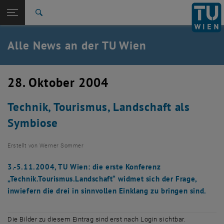
Studium
Seitennavigation öffnen
TU Login
Forschung
Suche
International
Quicklinks
Alle News an der TU Wien
Quicklinks-Menü umschalten
Karriere
Zur 1. Menü Ebene
Alle News
28. Oktober 2004
Zurück zur letzten Ebene:
TU Wien Startseite
Zurück: Subseiten von TU Wien Startseite auflisten
Technik, Tourismus, Landschaft als
Übersicht
Symbiose
Erstellt von
Werner Sommer
3.-5.11.2004, TU Wien: die erste Konferenz
„Technik.Tourismus.Landschaft“ widmet sich der Frage,
inwiefern die drei in sinnvollen Einklang zu bringen sind.
Die Bilder zu diesem Eintrag sind erst nach Login sichtbar.