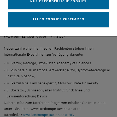
Lösungsansätze des derzeit noch als Spannungsverhältnis zu
NUR ERFORDERLICHE COOKIES
bezeichnenden Themas Technik, Tourismus und Landschaft zu
erfahren und mit Vortragenden Ihrer Wahl ein Vertiefungsgespräch
zu führen.
ALLEN COOKIES ZUSTIMMEN
Wann:
3. November 2004, 18:00 Uhr; 4. November, 16:00 Uhr
Wo:
Raum 32, Operngasse 11/4. Stock
Neben zahlreichen heimischen Fachleuten stehen Ihnen
internationale ExpertInnen zur Verfügung, darunter
M. Petrov, Geologe, Uzbekistan Academy of Sciences
K. Rubinstein, Klimamodellentwickler, GCM, Hydrometeorological
Institute Moscow,
M. Petrushina, Lawinenexpertin, Moscow State University
S. Sokratov., Schneephysiker, Institut für Schnee und
Lawinenforschung Davos
Nähere Infos zum Konferenz-Programm erhalten Sie im Internet
unter: <link http: www.landscape.tuwien.ac.at ttl
tutextlinks>
www.landscape.tuwien.ac.at/ttl/