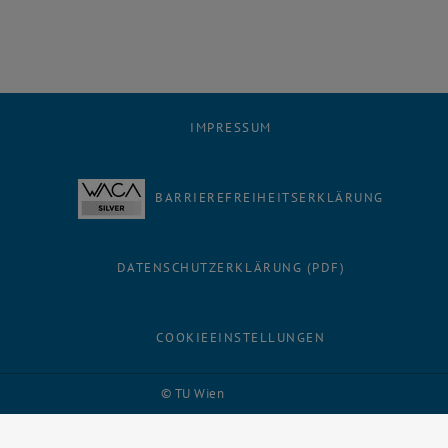
IMPRESSUM
BARRIEREFREIHEITSERKLÄRUNG
DATENSCHUTZERKLÄRUNG (PDF)
COOKIEEINSTELLUNGEN
Facebook
LinkedIn
YouTube
Instagram
Bluesky
© TU Wien
# 116210