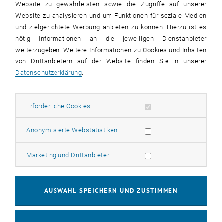
Website zu gewährleisten sowie die Zugriffe auf unserer
widmet sich dem Winter und vor allem „Schnee“ als technisches
Website zu analysieren und um Funktionen für soziale Medien
Produkt, wirtschaftliche Grundlage und natürliches Phänomen.
und zielgerichtete Werbung anbieten zu können. Hierzu ist es
Schneesicherheit, Kunstschneeerzeugung, Schneeanalysen, Schutz
nötig Informationen an die jeweiligen Dienstanbieter
vor Schneelawinen sind nur einige der Themen, die man versucht
weiterzugeben. Weitere Informationen zu Cookies und Inhalten
mit Technik nutzbringend für den Tourismus zu steuern.
von Drittanbietern auf der Website finden Sie in unserer
Datenschutzerklärung
.
Ursprünglich waren es die klassischen Ingenieurwissenschaften,
die technisches Wissen für die Infrastrukturen des Tourismus
bereitstellten. Die Herausforderungen im 21. Jahrhundert sind
Erforderliche Cookies zulassen
Erforderliche Cookies
weitreichender und tiefgründiger geworden. Technik für den
Tourismus umfasst heute das Spektrum von Ultrastrukturen im
Statistik Cookies zulassen
Anonymisierte Webstatistiken
molekularen Bereich bis hin zu Makrostrukturen, die den ganzen
Erdkreis erfassen. Die Landschaft ist die Arena, in der die Vielfalt
Marketing Cookies zulassen
aller Prozesse wirksam wird. Die Planung und Steuerung des
Marketing und Drittanbieter
Tourismus ist komplizierter geworden und verlangt den Einbezug
von mehr und andersartigem Wissen sowie ein Zusammenwirken
mehrerer Forschungsdisziplinen.
AUSWAHL SPEICHERN UND ZUSTIMMEN
Sie erhalten die Möglichkeit, mehr über die Zukunft und