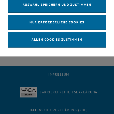
Hommage der beiden Künstlerinnen an die Klassiker aus Wiener
AUSWAHL SPEICHERN UND ZUSTIMMEN
Museen im Festsaal der TU Wien zu bewundern.
Eröffnung der Ausstellung: Freitag, 17. November 2023, 15:00 Uhr im
Festsaal der TU Wien.
NUR ERFORDERLICHE COOKIES
Kuratorin: Anna Pimenov
Wir ersuchen um Online-Anmeldung für die Vernissage.
ALLEN COOKIES ZUSTIMMEN
, öf
Details zu techART finden Sie unter
https://www.tuwien.at/techart
IMPRESSUM
BARRIEREFREIHEITSERKLÄRUNG
DATENSCHUTZERKLÄRUNG (PDF)