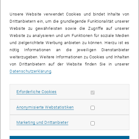
Unsere Website verwendet Cookies und bindet Inhalte von
Drittanbietern ein, um die grundlegende Funktionalität unserer
Website zu gewährleisten sowie die Zugriffe auf unserer
Website zu analysieren und um Funktionen für soziale Medien
und zielgerichtete Werbung anbieten zu können. Hierzu ist es
nötig Informationen an die jeweiligen Dienstanbieter
weiterzugeben. Weitere Informationen zu Cookies und Inhalten
von Drittanbietern auf der Website finden Sie in unserer
Datenschutzerklärung
.
Bild v
Erforderliche Cookies zulassen
Erforderliche Cookies
Im bereits dritten techART-Projekt beschäftigten sich die
georgischen Künstlerinnen Tutu & Tsisia Kiladze mit der Darstellung
Statistik Cookies zulassen
Anonymisierte Webstatistiken
von Wissenschaft bei alten Meistern. Wie haben Künstler_innen
seinerzeit die Wissenschaft wahrgenommen? Wie sehen wir aus
Marketing Cookies zulassen
Marketing und Drittanbieter
heutiger Perspektive alte Kunst?
Von Freitag, 17. November bis Sonntag, 19. November ist die