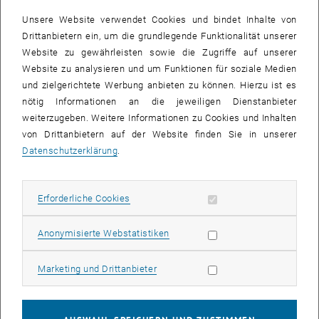
Unsere Website verwendet Cookies und bindet Inhalte von
Drittanbietern ein, um die grundlegende Funktionalität unserer
Website zu gewährleisten sowie die Zugriffe auf unserer
Website zu analysieren und um Funktionen für soziale Medien
und zielgerichtete Werbung anbieten zu können. Hierzu ist es
nötig Informationen an die jeweiligen Dienstanbieter
weiterzugeben. Weitere Informationen zu Cookies und Inhalten
von Drittanbietern auf der Website finden Sie in unserer
Datenschutzerklärung
.
Bild v
© privat
1 
1/2 Bilder
Erforderliche Cookies zulassen
Erforderliche Cookies
Das FemChem-Laufteam der TU Wien.
Statistik Cookies zulassen
Anonymisierte Webstatistiken
, öffne
Spaß und Freude am Laufen will der
Österreichische Frauenlauf
vermitteln. Am Sonntag, den 22. Mai 2022, war es wieder soweit und
Marketing Cookies zulassen
Marketing und Drittanbieter
tausende laufbegeisterte Frauen und Mädchen nahmen die
Einladung in den Wiener Prater an. Bei strahlendem Wetter konnten
sich die Läuferinnen für eine Strecke von 5 oder 10 km entscheiden.