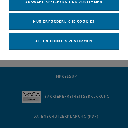
AUSWAHL SPEICHERN UND ZUSTIMMEN
Die TU Wien ist stolz darauf, dass diese hervorragenden
Absolventen durch die Preise der Stadt Wien für ihre Leistungen
besonders geehrt und honoriert wurden. Diese Aktion ist ein
NUR ERFORDERLICHE COOKIES
weiterer Beweis der guten Zusammenarbeit zwischen der
Wissenschaftsabteilung des Magistrats der Stadt Wien und der TU
Wien.
ALLEN COOKIES ZUSTIMMEN
IMPRESSUM
BARRIEREFREIHEITSERKLÄRUNG
DATENSCHUTZERKLÄRUNG (PDF)