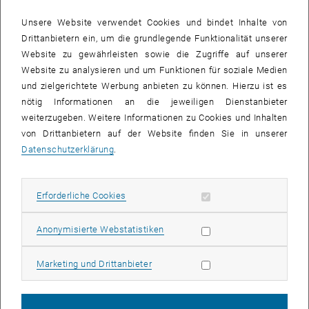
erfolgte gemeinsam durch den Wissenschaftsreferenten der Stadt
Wien, Christian Ehalt (in Vertretung des Bürgermeisters und des
Unsere Website verwendet Cookies und bindet Inhalte von
Kulturstadtrates), und den Rektor der TU Wien, Peter Skalicky.
Drittanbietern ein, um die grundlegende Funktionalität unserer
Website zu gewährleisten sowie die Zugriffe auf unserer
Die Preisträger:
Website zu analysieren und um Funktionen für soziale Medien
und zielgerichtete Werbung anbieten zu können. Hierzu ist es
nötig Informationen an die jeweiligen Dienstanbieter
DI Gerhard Bahr:"Entwicklung einer Vergussverankerung für CFK-
weiterzugeben. Weitere Informationen zu Cookies und Inhalten
Zugglieder"
von Drittanbietern auf der Website finden Sie in unserer
DI Arnold Faller: "Visualisierungsansätze für Stadtrhythmen"
Datenschutzerklärung
.
DI Hannes Giefing: "Erstellen einer Bilddatenbank zur Beurteilung
von Schadensfällen in Wasserkraftanlagen"
Erforderliche Cookies zulassen
Erforderliche Cookies
DI Johannes Schimpl:"Linkage Isomers of Transition Metal
Nitrosyl Complexes"
Statistik Cookies zulassen
Anonymisierte Webstatistiken
DI Alexander Spauwen: "MASP - Verbindung der Kontinente Europa
und Afrika"
Marketing Cookies zulassen
Marketing und Drittanbieter
DI Manfred Weihs: "DVB Software-Dekodierung unter Linux"