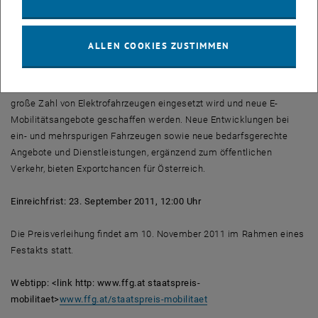
Qualifizierungssystem soll die Innovations- und
Technologiekompetenz am Standort Österreich weiterhin forciert
werden. Arbeitsplätze werden dadurch gesichert sowie neue
ALLEN COOKIES ZUSTIMMEN
Berufsfelder etabliert.
Elektromobilität kann zur Effizienzsteigerung im Verkehr beitragen,
wenn kosteneffiziente erneuerbare Energien verwendet werden, eine
große Zahl von Elektrofahrzeugen eingesetzt wird und neue E-
Mobilitätsangebote geschaffen werden. Neue Entwicklungen bei
ein- und mehrspurigen Fahrzeugen sowie neue bedarfsgerechte
Angebote und Dienstleistungen, ergänzend zum öffentlichen
Verkehr, bieten Exportchancen für Österreich.
Einreichfrist: 23. September 2011, 12:00 Uhr
Die Preisverleihung findet am 10. November 2011 im Rahmen eines
Festakts statt.
Webtipp: <link http: www.ffg.at staatspreis-
mobilitaet>
www.ffg.at/staatspreis-mobilitaet