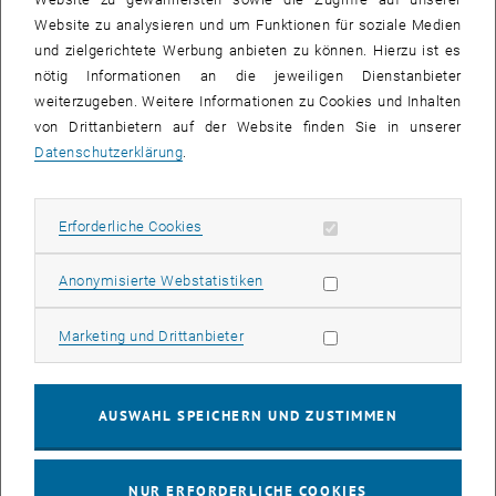
Website zu analysieren und um Funktionen für soziale Medien
Durch die Einbettung in ein intermodales, mit dem öffentlichen
und zielgerichtete Werbung anbieten zu können. Hierzu ist es
Verkehr vernetztes, optimiertes Gesamtverkehrssystem soll ein
nötig Informationen an die jeweiligen Dienstanbieter
leistbares und intelligentes Mobilitätssystem der Zukunft
weiterzugeben. Weitere Informationen zu Cookies und Inhalten
entwickelt werden.
von Drittanbietern auf der Website finden Sie in unserer
Durch die verstärkte Nutzung erneuerbarer Energiequellen für
Datenschutzerklärung
.
Elektromobilität und die Steigerung der Effizienz im
Verkehrssystem sollen auch dort die Emissionen von
Treibhausgasen und Luftschadstoffen reduziert und
Erforderliche Cookies zulassen
Erforderliche Cookies
umweltschonende Mobilität soll nachhaltig realisiert werden.
Durch forcierte Forschung und Entwicklung wird der
Statistik Cookies zulassen
Anonymisierte Webstatistiken
technologische Fortschritt in Österreich gesichert, um so die
Wachstumspotenziale der heimischen Wirtschaft und deren
Marketing Cookies zulassen
Marketing und Drittanbieter
Wettbewerbsfähigkeit maßgeblich auszubauen und den
österreichischen Wirtschaftsstandort zu stärken.
Durch eine gezielte Standort- und Industriepolitik soll der
AUSWAHL SPEICHERN UND ZUSTIMMEN
Strukturwandel in Österreichs Automobil- und -zulieferindustrie
aktiv begleitet werden.
Durch ein zielgerichtetes und flexibles Ausbildungs- und
NUR ERFORDERLICHE COOKIES