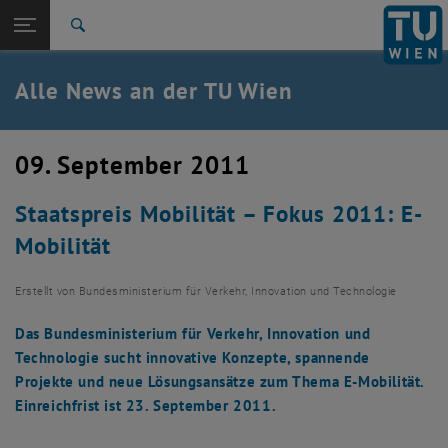
Studium
Seitennavigation öffnen
TU Login
Forschung
Suche
International
Quicklinks
Alle News an der TU Wien
Quicklinks-Menü umschalten
Karriere
Zur 1. Menü Ebene
Alle News
09. September 2011
Zurück zur letzten Ebene:
TU Wien Startseite
Zurück: Subseiten von TU Wien Startseite auflisten
Staatspreis Mobilität – Fokus 2011: E-
Übersicht
Mobilität
Erstellt von
Bundesministerium für Verkehr, Innovation und Technologie
Das Bundesministerium für Verkehr, Innovation und
Technologie sucht innovative Konzepte, spannende
Projekte und neue Lösungsansätze zum Thema E-Mobilität.
Einreichfrist ist 23. September 2011.