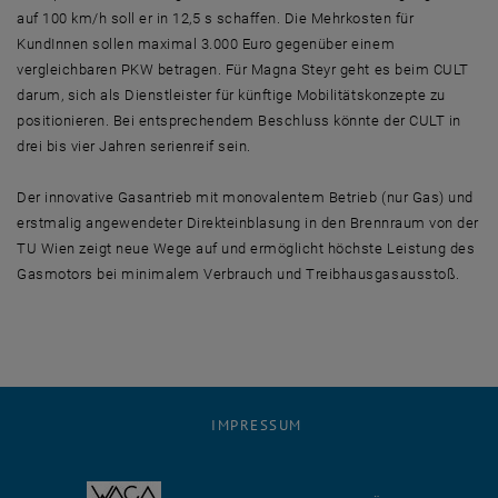
auf 100 km/h soll er in 12,5 s schaffen. Die Mehrkosten für
KundInnen sollen maximal 3.000 Euro gegenüber einem
vergleichbaren PKW betragen. Für Magna Steyr geht es beim CULT
darum, sich als Dienstleister für künftige Mobilitätskonzepte zu
positionieren. Bei entsprechendem Beschluss könnte der CULT in
drei bis vier Jahren serienreif sein.
Der innovative Gasantrieb mit monovalentem Betrieb (nur Gas) und
erstmalig angewendeter Direkteinblasung in den Brennraum von der
TU Wien zeigt neue Wege auf und ermöglicht höchste Leistung des
Gasmotors bei minimalem Verbrauch und Treibhausgasausstoß.
IMPRESSUM