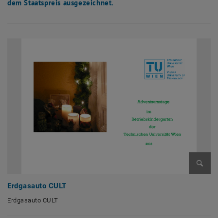
dem Staatspreis ausgezeichnet.
Bild v
Erdgasauto CULT
Erdgasauto CULT
Erdgasauto CULT