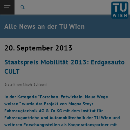
Studium
Seitennavigation öffnen
TU Login
Forschung
Suche
International
Quicklinks
Alle News an der TU Wien
Quicklinks-Menü umschalten
Karriere
Zur 1. Menü Ebene
Alle News
20. September 2013
Zurück zur letzten Ebene:
TU Wien Startseite
Zurück: Subseiten von TU Wien Startseite auflisten
Staatspreis Mobilität 2013: Erdgasauto
Übersicht
CULT
Erstellt von
Nicole Schipani
In der Kategorie "Forschen. Entwickeln. Neue Wege
weisen." wurde das Projekt von Magna Steyr
Fahrzeugtechnik AG & Co KG mit dem Institut für
Fahrzeugantriebe und Automobiltechnik der TU Wien und
weiteren Forschungsstellen als Kooperationspartner mit