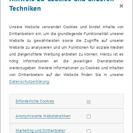
100g CO2 pro km) zu erarbeiten, unter der Voraussetzung, dass das
×
Techniken
beschriebene Fahrzeug leistbar, baubar und verkaufbar sein muss.
Das viersitzige CULT-Forschungsauto wird mit Erdgas betrieben,
wodurch im Vergleich zu Benzin- oder Dieselbetrieb der CO2-
Unsere Website verwendet Cookies und bindet Inhalte von
Ausstoß um 25% gesenkt wird. Beim Einsatz von Biogas sind es
Drittanbietern ein, um die grundlegende Funktionalität unserer
statt der angestrebten 49 CO2 pro km sogar nur 39 g/km im
Website zu gewährleisten sowie die Zugriffe auf unserer
Normzyklus. Wird die Energieproduktion mitberücksichtigt, erzeugt
Website zu analysieren und um Funktionen für soziale Medien
der CULT laut Magna Steyr weniger CO2 als E-Autos im EU-
und zielgerichtete Werbung anbieten zu können. Hierzu ist es
Strommix.
nötig Informationen an die jeweiligen Dienstanbieter
weiterzugeben. Weitere Informationen zu Cookies und Inhalten
Zur Lösung dieser anspruchsvollen Aufgabe wurde ein
von Drittanbietern auf der Website finden Sie in unserer
firmenübergreifendes Konsortium mit den industriellen Partnern
Datenschutzerklärung
.
Magna Steyr, FACC und 4a Manufacturing sowie den
wissenschaftlichen Partnern Montanuniversität Leoben, PCCL, ÖGI
und TU Wien gebildet. Dank der starken Unterstützung des
Erforderliche Cookies zulassen
Erforderliche Cookies
Klimafonds, der FFG und der SFG konnte so das Projekt verwirklicht
werden.
Statistik Cookies zulassen
Anonymisierte Webstatistiken
Der Antriebsstrang als Herzstück jedes Fahrzeuges wurde am
Marketing Cookies zulassen
Marketing und Drittanbieter
Institut für Fahrzeugantriebe und Automobiltechnik entwickelt.