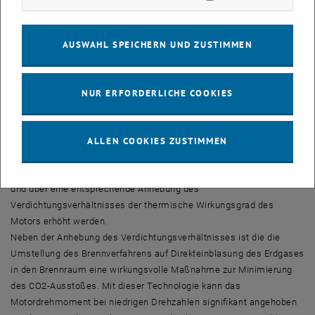
Dieser besteht aus einem abgasturboaufgeladenen,
direkteinblasenden Erdgasmotor, einem automatisierten
Schaltgetriebe und einem riemengetriebenen Starter-Generator als
AUSWAHL SPEICHERN UND ZUSTIMMEN
Micro-Hybrid-Konzept.
Neue Wege an der TU Wien
NUR ERFORDERLICHE COOKIES
Der Motor wurde an der TU Wien für monovalenten Gasantrieb,
Direkteinblasung und hohe Verdichtung adaptiert. Da beim CULT
kein zusätzlicher Benzinbetrieb vorgesehen ist, kann der Motor voll
ALLEN COOKIES ZUSTIMMEN
auf Gasbetrieb optimiert werden. Damit kann das Potenzial der
hohen Klopffestigkeit von Erdgas (Oktanzahl über 130) ausgenützt
und über eine entsprechende Anhebung des
Verdichtungsverhältnisses der thermische Wirkungsgrad des
Motors erhöht werden.
Neben der Anhebung des Verdichtungsverhältnisses ist die die
Umstellung des Brennverfahrens auf Direkteinblasung des Erdgases
in den Brennraum eine wirkungsvolle Maßnahme zur Minimierung
des CO2-Ausstoßes. Mit dieser Technologie kann das
Motordrehmoment bei niedrigen Drehzahlen signifikant angehoben