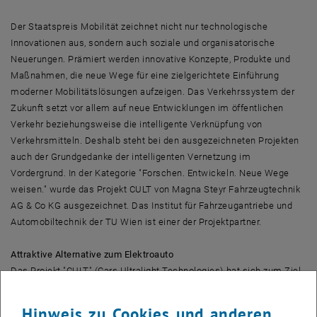
Der Staatspreis Mobilität zeichnet nicht nur technologische
Innovationen aus, sondern auch soziale und organisatorische
Neuerungen. Prämiert werden innovative Konzepte, Produkte und
Maßnahmen, die neue Wege für eine zielgerichtete Einführung
moderner Mobilitätslösungen aufzeigen. Das Verkehrssystem der
Zukunft setzt vor allem auf neue Entwicklungen im öffentlichen
Verkehr beziehungsweise die intelligente Verknüpfung von
Verkehrsmitteln. Deshalb steht bei den ausgezeichneten Projekten
auch der Grundgedanke der intelligenten Vernetzung im
Vordergrund. In der Kategorie "Forschen. Entwickeln. Neue Wege
weisen." wurde das Projekt CULT von Magna Steyr Fahrzeugtechnik
AG & Co KG ausgezeichnet. Das Institut für Fahrzeugantriebe und
Automobiltechnik der TU Wien ist einer der Projektpartner.
Attraktive Alternative zum Elektroauto
Das Projekt "CULT" (Cars Ultralight Technologies) hat sich zum Ziel
gesetzt, ein Konzept für ein A- Segmentfahrzeug mit einem Gewicht
von nur 600 kg und halbierter CO2 Emission (49g CO2 pro km statt
Hinweis zu Cookies und anderen