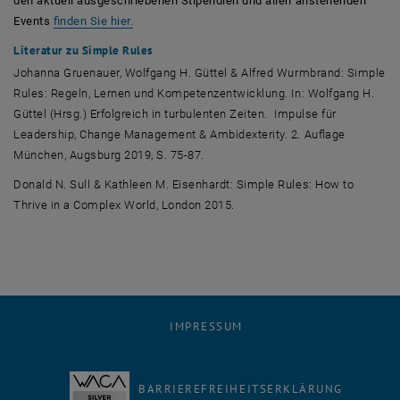
den aktuell ausgeschriebenen Stipendien und allen anstehenden
, öffnet eine externe URL in einem neuen Fenster
Events
finden Sie hier.
Literatur zu Simple Rules
Johanna Gruenauer, Wolfgang H. Güttel & Alfred Wurmbrand: Simple
Rules: Regeln, Lernen und Kompetenzentwicklung. In: Wolfgang H.
Güttel (Hrsg.) Erfolgreich in turbulenten Zeiten. Impulse für
Leadership, Change Management & Ambidexterity. 2. Auflage
München, Augsburg 2019, S. 75-87.
Donald N. Sull & Kathleen M. Eisenhardt: Simple Rules: How to
Thrive in a Complex World, London 2015.
IMPRESSUM
BARRIEREFREIHEITSERKLÄRUNG