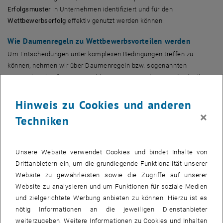
Erfolgsmuster
in Unternehmen identifiziert und für den
Wettbewerbserfolg
effektiv genutzt werden können.
Wie Daumenregeln zu Wettbewerbsvorteilen werden
Um Entscheidungen unter komplexen Bedingungen treffen zu
können, nehmen wir über Daumenregeln bzw. sogenannten
Heuristiken, häufig intuitive Abkürzungen. Aus diesen individuellen
Entscheidungen einzelner Personen sollten Erfolgsmuster
identifiziert und zugunsten des gesamten Unternehmens genutzt
Hinweis zu Cookies und anderen
werden. Umgekehrt sollten aus strategischen Entscheidungen auf
×
Techniken
Unternehmensebene konkrete Entscheidungshilfen für die einzelnen
Bereiche und Personen abgeleitet werden. So wird die
Wettbewerbsfähigkeit durch das Identifizieren und Formulieren von
Unsere Website verwendet Cookies und bindet Inhalte von
Simple Rules
auch in turbulenten Zeiten gesichert.
Drittanbietern ein, um die grundlegende Funktionalität unserer
Website zu gewährleisten sowie die Zugriffe auf unserer
Simple Rules verbinden Unternehmensstrategie mit
Website zu analysieren und um Funktionen für soziale Medien
individuellen Entscheidungen
und zielgerichtete Werbung anbieten zu können. Hierzu ist es
Simple Rules müssen konkret, eng formuliert, zeitgemäß und
nötig Informationen an die jeweiligen Dienstanbieter
sinnvoll sein.
Im Gegensatz zu abstrakten Leitlinien, endlosen
weiterzugeben. Weitere Informationen zu Cookies und Inhalten