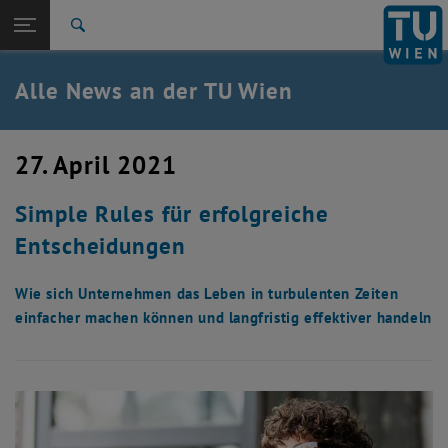
Studium
Seitennavigation öffnen
EN
TU Login
Forschung
Suche
International
Quicklinks
Alle News an der TU Wien
Quicklinks-Menü umschalten
Karriere
Zur 1. Menü Ebene
Alle News
27. April 2021
Zurück zur letzten Ebene:
TU Wien Startseite
Zurück: Subseiten von TU Wien Startseite auflisten
Simple Rules für erfolgreiche
Übersicht
Entscheidungen
Wie sich Unternehmen das Leben in turbulenten Zeiten
einfacher machen können und langfristig effektiver handeln