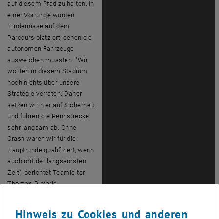
auf diesem Pfad zu halten. In
einer Vorrunde wurden
Hindernisse auf dem
Parcours platziert, denen die
autonomen Fahrzeuge
ausweichen mussten. "Wir
wollten in diesem Stadium
noch nichts über unsere
Strategie verraten. Daher
setzen wir hier auf Sicherheit
und fuhren die Rennstrecke
sehr langsam ab. Ohne
Crash
waren wir für die
Hauptrunde qualifiziert, wenn
auch mit der langsamsten
Zeit", berichtet Teamleiter
Thomas Pintaric.
Am Hauptwettkampftag
Hinweis zu Cookies und anderen
schließlich traten die acht