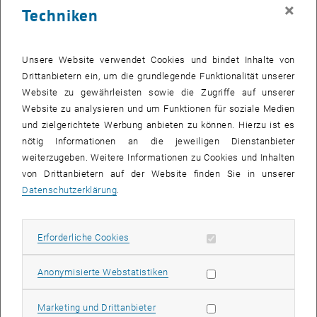
verbliebenen Teams jeweils
×
Techniken
zu zweit gegeneinander an.
"
TU fast TU furious"
konnte
sieben von acht Rennen
Unsere Website verwendet Cookies und bindet Inhalte von
gewinnen und sicherte sich
Drittanbietern ein, um die grundlegende Funktionalität unserer
so am 15. Juli schließlich
Website zu gewährleisten sowie die Zugriffe auf unserer
aden ersten Platz.
Website zu analysieren und um Funktionen für soziale Medien
und zielgerichtete Werbung anbieten zu können. Hierzu ist es
"Im Wesentlichen benötigte
nötig Informationen an die jeweiligen Dienstanbieter
man drei entscheidende
weiterzugeben. Weitere Informationen zu Cookies und Inhalten
Komponenten um zu
von Drittanbietern auf der Website finden Sie in unserer
gewinnen", sagt
Datenschutzerklärung
.
Teammitglied Mathias
Lechner. "Eine gute
Rundenzeit, eine solide
Erforderliche Cookies zulassen
Erforderliche Cookies
Kollisionsvermeidung und
eine aggressive Taktik beim
Statistik Cookies zulassen
Anonymisierte Webstatistiken
Start. Alle Teams schafften
es, ein oder zwei dieser
Punkte gut umzusetzen. Aber
Marketing Cookies zulassen
Marketing und Drittanbieter