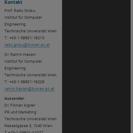
Kontakt
Prof. Radu Grosu,
Institut für Computer
Engineering
Technische Universität Wien
T: +43-1-58801-18210
radu.grosu
@
tuwien.ac.at
Dr. Ramin Hasani
Institut für Computer
Engineering
Technische Universität Wien
T: +43-1-58801-18228
ramin.hasani
@
tuwien.ac.at
Aussender:
Dr. Florian Aigner
PR und Marketing
Technische Universität Wien
Resselgasse 3, 1040 Wien
T +43-1-58801-41027