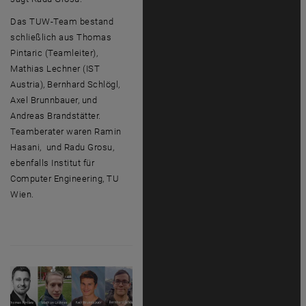
Das TUW-Team bestand
schließlich aus Thomas
Pintaric (Teamleiter),
Mathias Lechner (IST
Austria), Bernhard Schlögl,
Axel Brunnbauer, und
Andreas Brandstätter.
Teamberater waren Ramin
Hasani, und Radu Grosu,
ebenfalls Institut für
Computer Engineering
, TU
Wien.