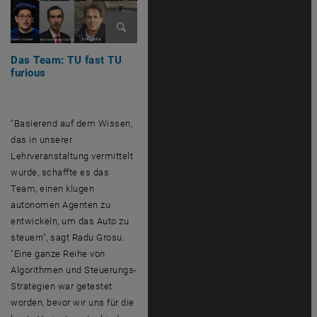
Bild vergrößern
Das Team: TU fast TU
furious
"Basierend auf dem Wissen,
das in unserer
Lehrveranstaltung vermittelt
wurde, schaffte es das
Team, einen klugen
autonomen Agenten zu
entwickeln, um das Auto zu
steuern", sagt Radu Grosu.
"Eine ganze Reihe von
Algorithmen und Steuerungs-
Strategien war getestet
worden, bevor wir uns für die