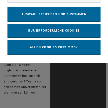
nur unser Team konnte alle
drei zuverlässig miteinander
kombinieren."
AUSWAHL SPEICHERN UND ZUSTIMMEN
"Das ist für uns ein
großartiger Erfolg – vor allem
NUR ERFORDERLICHE COOKIES
angesichts der Tatsache,
dass die TU Wien zum
ersten Mal beim
F1/TENTH
-
ALLEN COOKIES ZUSTIMMEN
Wettbewerb dabei war“, sagt
Radu Grosu. „Es war sicher
nicht das letzte Mal. Es zeigt,
dass die TU Wien
unglaublich talentierte
Studierende hat, die sich
erfolgreich mit Teams von
den besten Universitäten der
Welt messen können."