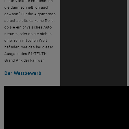
beste Variante entschieden,
die dann schließlich auch
gewann." Für die Algorithmen
selbst spielte es keine Rolle,
ob sie ein physisches Auto
steuern, oder ob sie sich in
einer rein virtuellen Welt
befinden, wie das bei dieser
Ausgabe des
F1/TENTH
Grand Prix der Fall war.
Der Wettbewerb