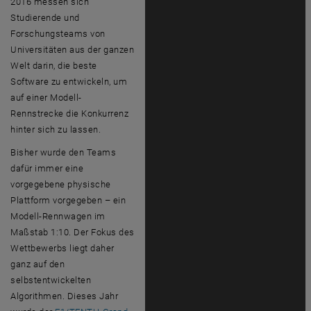
2016 messen sich
Studierende und
Forschungsteams von
Universitäten aus der ganzen
Welt darin, die beste
Software zu entwickeln, um
auf einer Modell-
Rennstrecke die Konkurrenz
hinter sich zu lassen.
Bisher wurde den Teams
dafür immer eine
vorgegebene physische
Plattform vorgegeben – ein
Modell-Rennwagen im
Maßstab 1:10. Der Fokus des
Wettbewerbs liegt daher
ganz auf den
selbstentwickelten
Algorithmen. Dieses Jahr