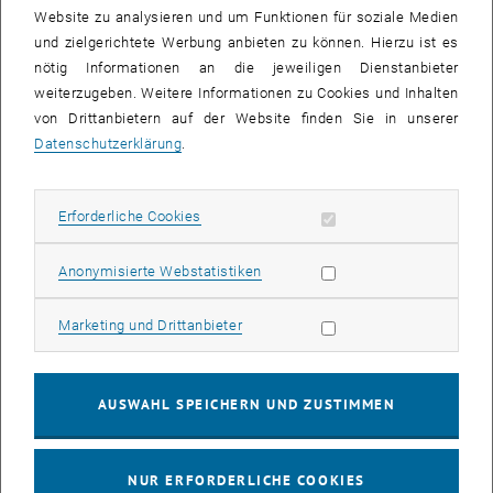
Website zu analysieren und um Funktionen für soziale Medien
und zielgerichtete Werbung anbieten zu können. Hierzu ist es
nötig Informationen an die jeweiligen Dienstanbieter
weiterzugeben. Weitere Informationen zu Cookies und Inhalten
von Drittanbietern auf der Website finden Sie in unserer
Datenschutzerklärung
.
Erforderliche Cookies zulassen
Erforderliche Cookies
Statistik Cookies zulassen
Anonymisierte Webstatistiken
Marketing Cookies zulassen
Marketing und Drittanbieter
Bild v
Wir sind allen Teilnehmern des Runden Tisches für ihren wertvollen
Beitrag dankbar: Ilva Lehner and Jakob Rund (members of student
council), Josef-Dieter Deix (COO, PORR Group ), Christina Rebernik
AUSWAHL SPEICHERN UND ZUSTIMMEN
(Business Unit Manager, ÖBB Infrastructure),…
Wir sind allen Teilnehmern des Runden Tisches für ihren wertvollen Be
NUR ERFORDERLICHE COOKIES