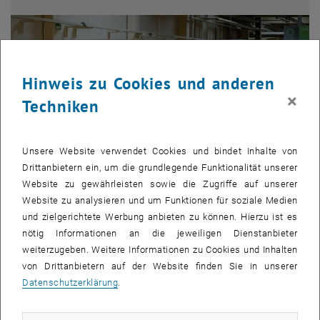
Hinweis zu Cookies und anderen
×
Techniken
Unsere Website verwendet Cookies und bindet Inhalte von
Drittanbietern ein, um die grundlegende Funktionalität unserer
Website zu gewährleisten sowie die Zugriffe auf unserer
Website zu analysieren und um Funktionen für soziale Medien
Bild v
© BMK/StW
und zielgerichtete Werbung anbieten zu können. Hierzu ist es
1 
1/2 Bilder
nötig Informationen an die jeweiligen Dienstanbieter
Foto - Präsentation eines Konzeptes für die Nachnutzung des
weiterzugeben. Weitere Informationen zu Cookies und Inhalten
Betriebsstandorts Laufen AG
von Drittanbietern auf der Website finden Sie in unserer
Foto - Präsentation eines Konzeptes für die Nachnutzung des Betriebs
Datenschutzerklärung
.
Re-Use
: Brachflächen vermeiden