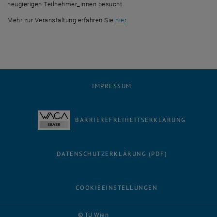
neugierigen Teilnehmer_innen besucht.
, öffnet eine externe URL in e
Mehr zur Veranstaltung erfahren Sie
hier
.
IMPRESSUM
BARRIEREFREIHEITSERKLÄRUNG
DATENSCHUTZERKLÄRUNG (PDF)
COOKIEEINSTELLUNGEN
Facebook
LinkedIn
YouTube
Instagram
Bluesky
© TU Wien
# 116210