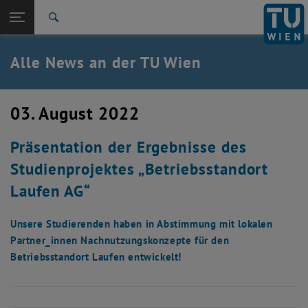
Studium
Seitennavigation öffnen
EN
TU Login
Forschung
Suche
International
Quicklinks
Alle News an der TU Wien
Quicklinks-Menü umschalten
Karriere
Zur 1. Menü Ebene
Alle News
03. August 2022
Zurück zur letzten Ebene:
TU Wien Startseite
Zurück: Subseiten von TU Wien Startseite auflisten
Präsentation der Ergebnisse des
Übersicht
Studienprojektes „Betriebsstandort
Laufen AG“
Unsere Studierenden haben in Abstimmung mit lokalen
Partner_innen Nachnutzungskonzepte für den
Betriebsstandort Laufen entwickelt!