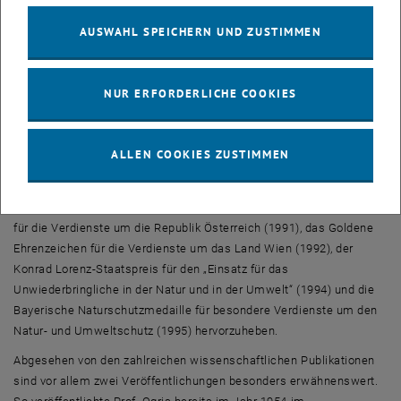
1989 geschäftsführender Präsident des BSA (Bund
AUSWAHL SPEICHERN UND ZUSTIMMEN
Sozialdemokratischer AkademikerInnen) und 1982 Mitglied des
akademischen Rates der österreichischen Bundesregierung. Er war
von 1983 bis 1991 sozialdemokratisches Mitglied des Bundesrates,
NUR ERFORDERLICHE COOKIES
1984 Mitglied der österreichischen Nationalparkkommission, 1985
Mitglied und Arbeitskreisvorsitzender der Ökologiekommission der
österreichischen Bundesregierung und von 1988 bis 1991 Mitglied
ALLEN COOKIES ZUSTIMMEN
des wissenschaftlichen Beirats „Nationalpark Donau-Auen“.
Unter den zahlreichen Auszeichnungen und Preisen, die Prof. Ogris
verliehen wurden, sind vor allem das Große Silberne Ehrenzeichen
für die Verdienste um die Republik Österreich (1991), das Goldene
Ehrenzeichen für die Verdienste um das Land Wien (1992), der
Konrad Lorenz-Staatspreis für den „Einsatz für das
Unwiederbringliche in der Natur und in der Umwelt“ (1994) und die
Bayerische Naturschutzmedaille für besondere Verdienste um den
Natur- und Umweltschutz (1995) hervorzuheben.
Abgesehen von den zahlreichen wissenschaftlichen Publikationen
sind vor allem zwei Veröffentlichungen besonders erwähnenswert.