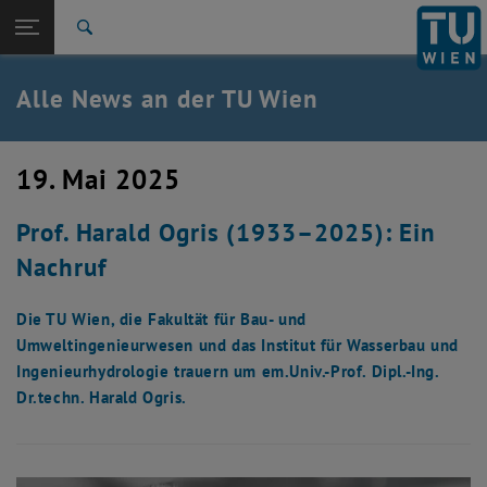
Studium
Seitennavigation öffnen
TU Login
Forschung
Suche
International
Quicklinks
Alle News an der TU Wien
Quicklinks-Menü umschalten
Karriere
Zur 1. Menü Ebene
Alle News
19. Mai 2025
Zurück zur letzten Ebene:
TU Wien Startseite
Zurück: Subseiten von TU Wien Startseite auflisten
Prof. Harald Ogris (1933–2025): Ein
Übersicht
Nachruf
Die TU Wien, die Fakultät für Bau- und
Umweltingenieurwesen und das Institut für Wasserbau und
Ingenieurhydrologie trauern um em.Univ.-Prof. Dipl.-Ing.
Dr.techn. Harald Ogris.