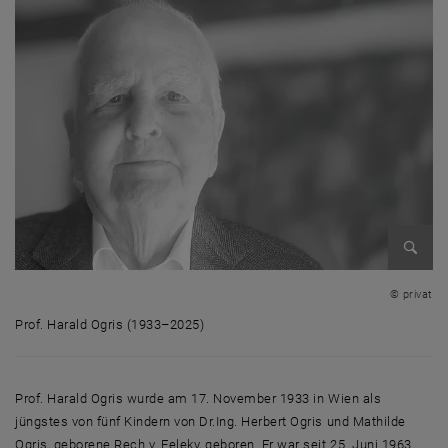
Bild v
© privat
Prof. Harald Ogris (1933–2025)
Prof. Harald Ogris (1933–2025)
Prof. Harald Ogris wurde am 17. November 1933 in Wien als
jüngstes von fünf Kindern von Dr.Ing. Herbert Ogris und Mathilde
Ogris, geborene Rech v. Feleky, geboren. Er war seit 25. Juni 1963