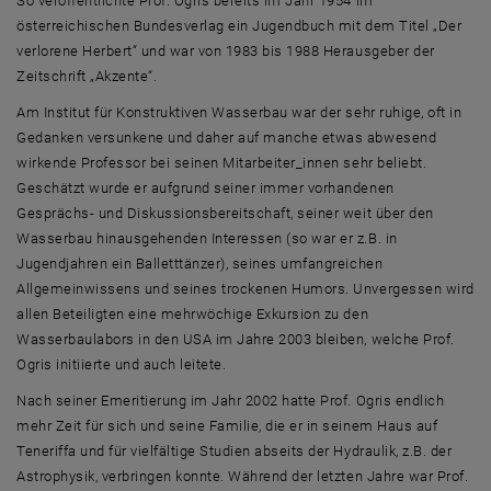
So veröffentlichte Prof. Ogris bereits im Jahr 1954 im
österreichischen Bundesverlag ein Jugendbuch mit dem Titel „Der
verlorene Herbert“ und war von 1983 bis 1988 Herausgeber der
Zeitschrift „Akzente“.
Am Institut für Konstruktiven Wasserbau war der sehr ruhige, oft in
Gedanken versunkene und daher auf manche etwas abwesend
wirkende Professor bei seinen Mitarbeiter_innen sehr beliebt.
Geschätzt wurde er aufgrund seiner immer vorhandenen
Gesprächs- und Diskussionsbereitschaft, seiner weit über den
Wasserbau hinausgehenden Interessen (so war er z.B. in
Jugendjahren ein Balletttänzer), seines umfangreichen
Allgemeinwissens und seines trockenen Humors. Unvergessen wird
allen Beteiligten eine mehrwöchige Exkursion zu den
Wasserbaulabors in den USA im Jahre 2003 bleiben, welche Prof.
Ogris initiierte und auch leitete.
Nach seiner Emeritierung im Jahr 2002 hatte Prof. Ogris endlich
mehr Zeit für sich und seine Familie, die er in seinem Haus auf
Teneriffa und für vielfältige Studien abseits der Hydraulik, z.B. der
Astrophysik, verbringen konnte. Während der letzten Jahre war Prof.