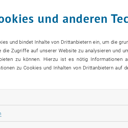
csics
ookies und anderen Te
Prof. Simoncsics
 Prof. Simoncsics
Betroffenheit mussten wir erfahren, dass Emmerich Simon
s und bindet Inhalte von Drittanbietern ein, um die gru
ncsics, von seinen engsten MitarbeiterInnen auch liebevo
 die Zugriffe auf unserer Website zu analysieren und u
die gesamte TU Wien so wichtigen Japan-Kooperation vera
bieten zu können. Hierzu ist es nötig Informationen an
fakultät hinaus aktiv.
ionen zu Cookies und Inhalten von Drittanbietern auf d
nz geboren, aber in Budapest aufgewachsen, absolvierte
Budapest mit Auszeichnung. Während er an seinem Diplom 
rliche Cookies zulassen
te nach Österreich flüchten. Unter finanziellen, sozialen
 Semestern 1959 das Diplom an der TU Wien. Sein Wunsch
Statistik Cookies zulassen
n
 an der Universität Tokio seine Dissertation vorzubereite
 ohne finanzielle Unterstützung nach Tokio flog und dort 