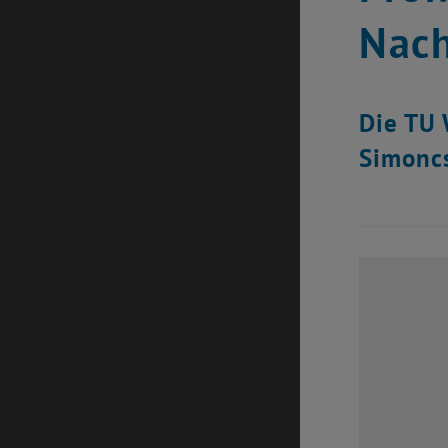
Nach
Die TU 
Simoncs