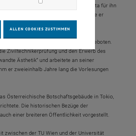
für den Erfolg erwirkte Architekt Shibata für ihn
an der Universität Tokio. Dort studierte er
e Bauten unter Prof. Kenzo Tange.
ALLEN COOKIES ZUSTIMMEN
e Assistentenstelle an der TU Wien angeboten.
die Ziviltechnikerprüfung und den Erwerb des
wandte Ästhetik“ und arbeitete an seiner
hm er zweieinhalb Jahre lang die Vorlesungen
das Österreichische Botschaftsgebäude in Tokio,
ichtete. Die historischen Bezüge der
h einer breiteren Öffentlichkeit vorgestellt.
t zwischen der TU Wien und der Universität