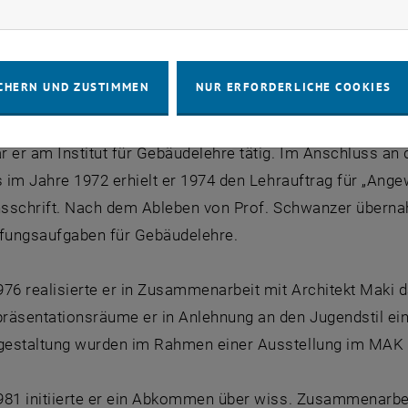
rketing Cookies zulassen
nationalen Wettbewerb den ersten Preis gewann. Als Dank 
e Aufenthaltsgenehmigung und ein japanisches Stipendium 
traditionelle Architektur Japans als auch zeitgenössisch
CHERN UND ZUSTIMMEN
NUR ERFORDERLICHE COOKIES
 eines Japanbesuches von Prof. Schwanzer wurde ihm ein
 er am Institut für Gebäudelehre tätig. Im Anschluss an 
s im Jahre 1972 erhielt er 1974 den Lehrauftrag für „Ange
onsschrift. Nach dem Ableben von Prof. Schwanzer überna
üfungsaufgaben für Gebäudelehre.
76 realisierte er in Zusammenarbeit mit Architekt Maki 
räsentationsräume er in Anlehnung an den Jugendstil einr
estaltung wurden im Rahmen einer Ausstellung im MAK auc
981 initiierte er ein Abkommen über wiss. Zusammenarbei