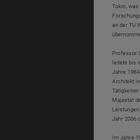
Tokio, was 
Forschungs
an der TU W
übernomme
Professor 
leitete bi
Jahre 1984 
Architekt 
Tätigkeiten
Majestät d
Leistungen
Jahr 2006 
Im Jahre 19