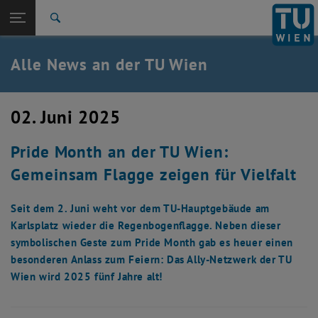
Studium
Seitennavigation öffnen
EN
TU Login
Forschung
Suche
International
Quicklinks
Alle News an der TU Wien
Quicklinks-Menü umschalten
Karriere
Zur 1. Menü Ebene
Alle News
02. Juni 2025
Zurück zur letzten Ebene:
TU Wien Startseite
Zurück: Subseiten von TU Wien Startseite auflisten
Pride Month an der TU Wien:
Übersicht
Gemeinsam Flagge zeigen für Vielfalt
Seit dem 2. Juni weht vor dem TU-Hauptgebäude am
Karlsplatz wieder die Regenbogenflagge. Neben dieser
symbolischen Geste zum Pride Month gab es heuer einen
besonderen Anlass zum Feiern: Das Ally-Netzwerk der TU
Wien wird 2025 fünf Jahre alt!