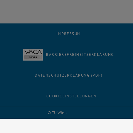
IMPRESSUM
BARRIEREFREIHEITSERKLÄRUNG
DATENSCHUTZERKLÄRUNG (PDF)
COOKIEEINSTELLUNGEN
Facebook
LinkedIn
YouTube
Instagram
Bluesky
© TU Wien
# 116210