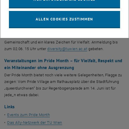
Zum Jubiläum des Ally-Netzwerks sind alle Interessierten am
Abend zu einem besonderen Filmabend eingeladen: Im Top Kino
(1060 Wien, Rahlgasse 1 / Ecke Gumpendorferstraße) wurde der
ALLEN COOKIES ZUSTIMMEN
Kultfilm
Priscilla – Königin der Wüste
gezeigt. Der farbenfrohe,
berührende Film stellt queere Lebensrealitäten mit Humor und Herz
in den Mittelpunkt. Die Kinovorstellung bietet Raum für Austausch,
Gemeinschaft und ein klares Zeichen für Vielfalt. Anmeldung bis
zum 02.06. 15 Uhr unter
diversity
@tuwien.ac.at
gebeten.
Veranstaltungen im
Pride Month
– für Vielfalt, Respekt und
ein Miteinander ohne Ausgrenzung
Der
Pride Month
bietet noch viele weitere Gelegenheiten, Flagge zu
zeigen: Vom
Pride Village
am Rathausplatz über die Stadtführung
„
queer
durchwien“ bis zur Regenbogenparade am 14. Juni ist für
jede_n etwas dabei.
Links
Events
zum
Pride Month
Das
Ally
-Netzwerk der TU Wien