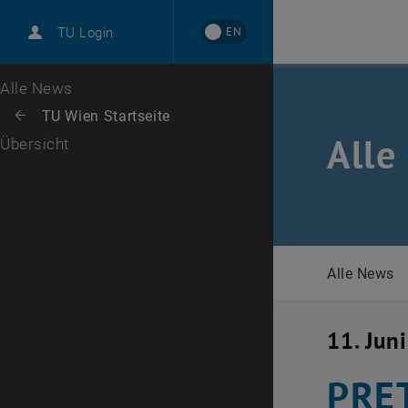
International
EN
TU Login
Karriere
Zur 1. Menü Ebene
Alle News
Zurück zur letzten Ebene:
TU Wien Startseite
Zurück: Subseiten von TU Wien Startseite auflisten
Alle
Übersicht
Alle News
11. Jun
PRET