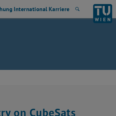
chung
International
Karriere
Suche
ry on CubeSats