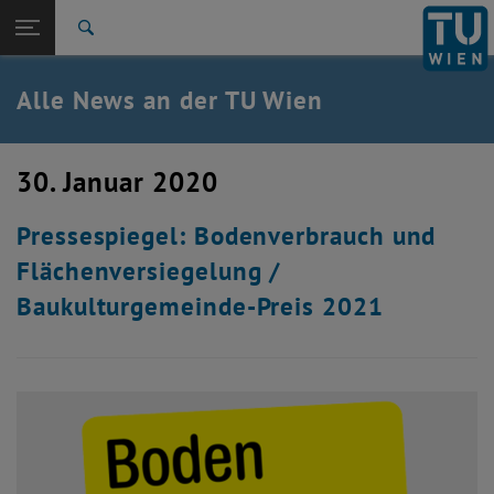
Studium
Seitennavigation öffnen
EN
TU Login
Forschung
Suche
International
Quicklinks
Alle News an der TU Wien
Quicklinks-Menü umschalten
Karriere
Zur 1. Menü Ebene
Alle News
30. Januar 2020
Zurück zur letzten Ebene:
TU Wien Startseite
Zurück: Subseiten von TU Wien Startseite auflisten
Pressespiegel: Bodenverbrauch und
Übersicht
Flächenversiegelung /
Baukulturgemeinde-Preis 2021