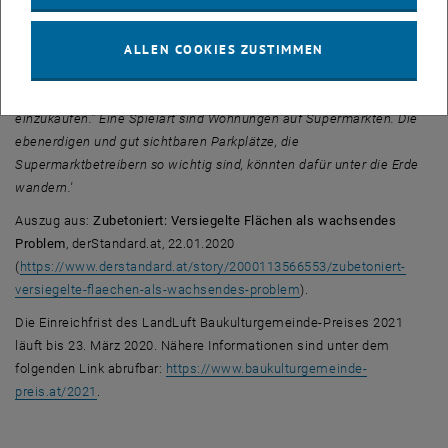
zweiten Weltkrieg gekommen. Nun müssten Planer verstärkt auf
klimaschonende Raumentwicklung setzen. Etwa, indem
ALLEN COOKIES ZUSTIMMEN
Mischnutzungen – eine Kombination aus Wohnen, Arbeiten, Freizeit
und Konsum – forciert werden, um Menschen unnötige Wege zu
ersparen: "Niemand setzt sich gern ins Auto, um einen Liter Milch
einzukaufen." Eine Spielart sind Wohnungen auf Supermärkten. Die
ebenerdigen und gut sichtbaren Parkplätze, die
Supermarktbetreibern so wichtig sind, könnten dafür unter die Erde
wandern.'
Auszug aus:
Zubetoniert: Versiegelte Flächen als wachsendes
Problem
, derStandard.at, 22.01.2020
(
https://www.derstandard.at/story/2000113566553/zubetoniert-
, öffnet eine externe U
versiegelte-flaechen-als-wachsendes-problem
).
Die Einreichfrist des LandLuft Baukulturgemeinde-Preises 2021
läuft bis 23. März 2020. Nähere Informationen sind unter dem
folgenden Link abrufbar:
https://www.baukulturgemeinde-
, öffnet eine externe URL in einem neuen Fenster
preis.at/2021
.