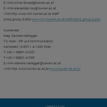
E <link>oliver.diwald@tuwien.ac.at
E <link>alexander.riss@tuwien.ac.at
<link http: www.imc.tuwien.ac.at staff
pcod_group_d.php>
www.imc.tuwien.ac.at/staff/pcod_group_d.php
Aussender:
Mag. Daniela Hallegger
TU Wien - PR und Kommunikation
Karlsplatz 13/E011, A-1040 Wien
T +43-1-58801-41027
F +43-1-58801-41093
E <link>daniela.hallegger@tuwien.ac.at
<link http: www.tuwien.ac.at pr>
www.tuwien.ac.at/pr
IMPRESSUM