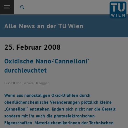
Studium
Seitennavigation öffnen
TU Login
Forschung
Suche
International
Quicklinks
Alle News an der TU Wien
Quicklinks-Menü umschalten
Karriere
Zur 1. Menü Ebene
Alle News
25. Februar 2008
Zurück zur letzten Ebene:
TU Wien Startseite
Zurück: Subseiten von TU Wien Startseite auflisten
Oxidische Nano-'Cannelloni'
Übersicht
durchleuchtet
Erstellt von
Daniela Hallegger
Wenn aus nanoskaligen Oxid-Drähten durch
oberflächenchemische Veränderungen plötzlich kleine
„Cannelloni“ entstehen, ändert sich nicht nur die Gestalt
sondern mit ihr auch die photoelektronischen
Eigenschaften. MaterialchemikerInnen der Technischen