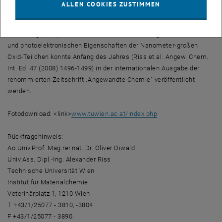
ALLEN COOKIES ZUSTIMMEN
wichtige Erkenntnisse für die Grundlagenforschung liefern. Das
Vorhaben wird vom Fond zur Förderung der wissenschaftlichen
Forschung (FWF) unterstützt. Der Zusammenhang zwischen Gestalt
und photoelektronischen Eigenschaften der Nanometer-großen
Oxid-Teilchen konnte Anfang des Jahres (Riss et al. Angew. Chem.
Int. Ed. 47 (2008) 1496-1499) in der internationalen Ausgabe der
renommierten Zeitschrift „Angewandte Chemie“ veröffentlicht
werden.
Fotodownload: <link>
www.tuwien.ac.at/index.php
Rückfragehinweis:
Ao.Univ.Prof. Mag.rer.nat. Dr. Oliver Diwald
Univ.Ass. Dipl.-Ing. Alexander Riss
Technische Universität Wien
Institut für Materialchemie
Veterinärplatz 1, 1210 Wien
T +43/1/25077 - 3810, -3804
F +43/1/25077 - 3890