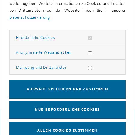
weiterzugeben. Weitere Informationen zu Cookies und Inhalten
von Drittanbietern auf der Website finden Sie in unserer
Datenschutzerklärung
.
Erforderliche Cookies zulassen
Erforderliche Cookies
Bild v
© K. Reichold
Karsten Reichold
Statistik Cookies zulassen
Anonymisierte Webstatistiken
Marketing Cookies zulassen
Marketing und Drittanbieter
On August 1, 2023,
Dr. Karsten Reichold
(previously TU Dortmund)
joined the Econometrics group. Welcome!
AUSWAHL SPEICHERN UND ZUSTIMMEN
NUR ERFORDERLICHE COOKIES
IMPRESSUM
ALLEN COOKIES ZUSTIMMEN