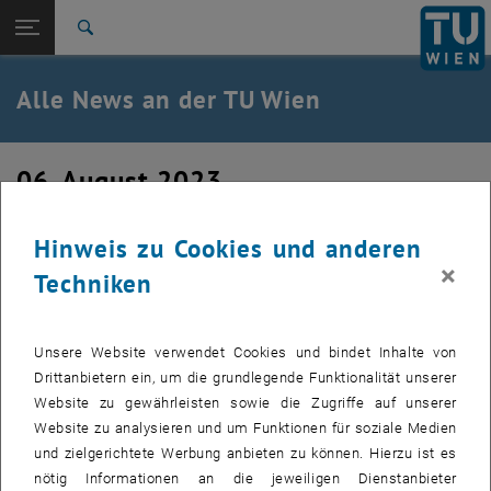
Studium
Seitennavigation öffnen
EN
TU Login
Forschung
Suche
International
Quicklinks
Alle News an der TU Wien
Quicklinks-Menü umschalten
Karriere
Zur 1. Menü Ebene
Alle News
06. August 2023
Zurück zur letzten Ebene:
TU Wien Startseite
Zurück: Subseiten von TU Wien Startseite auflisten
New Group Member
Übersicht
Hinweis zu Cookies und anderen
×
Techniken
Unsere Website verwendet Cookies und bindet Inhalte von
Drittanbietern ein, um die grundlegende Funktionalität unserer
Website zu gewährleisten sowie die Zugriffe auf unserer
Website zu analysieren und um Funktionen für soziale Medien
und zielgerichtete Werbung anbieten zu können. Hierzu ist es
nötig Informationen an die jeweiligen Dienstanbieter