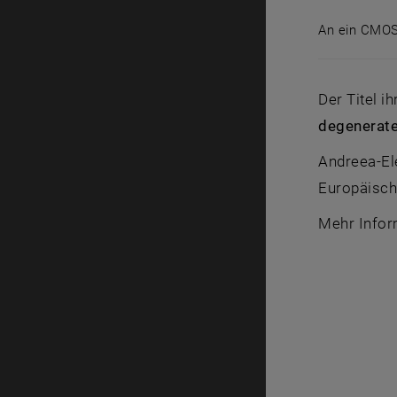
An ein CMO
An ein CM
Der Titel i
degenerated
Andreea-El
Europäisch
Mehr Infor