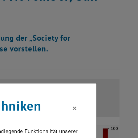
ung der „Society for
se vorstellen.
chniken
×
ndlegende Funktionalität unserer