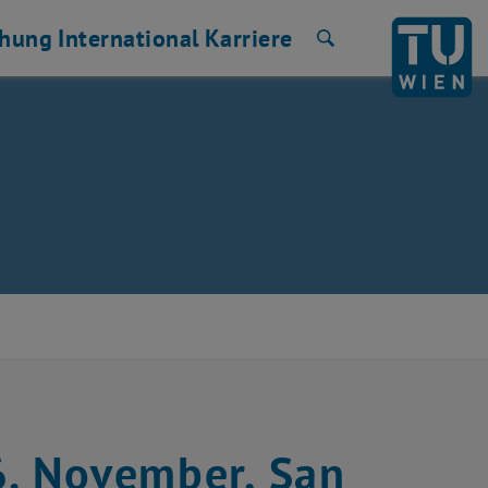
chung
International
Karriere
Suche
6. November, San