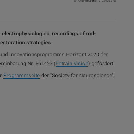
© Andreea-Elena Cojocaru
 electrophysiological recordings of rod-
restoration strategies
 und Innovationsprogramms Horizont 2020 der
reinbarung Nr. 861423 (
Entrain Vision
) gefördert.
, öffnet eine externe URL in einem neue
er
Programmseite
der "Society for Neuroscience".