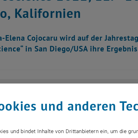
o, Kalifornien
-Elena Cojocaru wird auf der Jahrestag
ience“ in San Diego/USA ihre Ergebnis
ookies und anderen Te
s und bindet Inhalte von Drittanbietern ein, um die gru