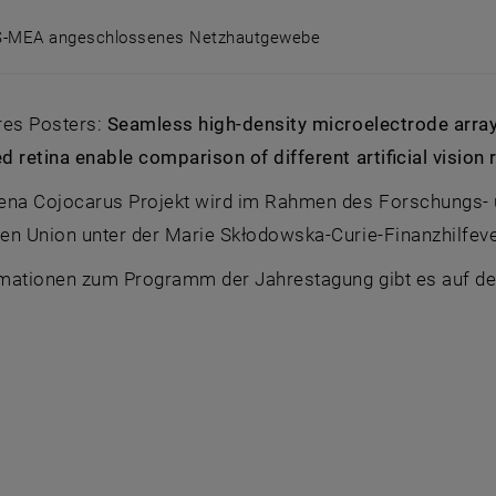
S-MEA angeschlossenes Netzhautgewebe
OS-MEA angeschlossenes Netzhautgewebe
hres Posters:
Seamless high-density microelectrode array
 retina enable comparison of different artificial vision 
ena Cojocarus Projekt wird im Rahmen des Forschungs-
en Union unter der Marie Skłodowska-Curie-Finanzhilfeve
mationen zum Programm der Jahrestagung gibt es auf d