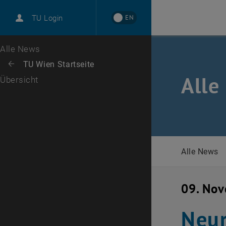
International
EN
TU Login
Karriere
Zur 1. Menü Ebene
Alle News
Zurück zur letzten Ebene:
TU Wien Startseite
Zurück: Subseiten von TU Wien Startseite auflisten
Alle
Übersicht
Alle News
09. No
Neur