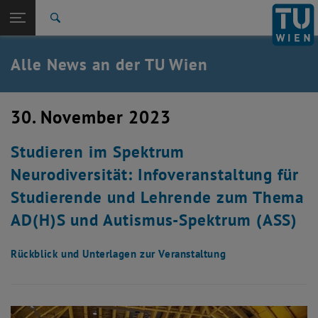
Studium
Seitennavigation öffnen
TU Login
Forschung
Suche
International
Quicklinks
Alle News an der TU Wien
Quicklinks-Menü umschalten
Karriere
Zur 1. Menü Ebene
Alle News
30. November 2023
Zurück zur letzten Ebene:
TU Wien Startseite
Zurück: Subseiten von TU Wien Startseite auflisten
Studieren im Spektrum
Übersicht
Neurodiversität: Infoveranstaltung für
Studierende und Lehrende zum Thema
AD(H)S und Autismus-Spektrum (ASS)
Rückblick und Unterlagen zur Veranstaltung