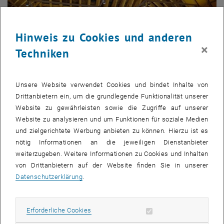
Hinweis zu Cookies und anderen
×
Techniken
Unsere Website verwendet Cookies und bindet Inhalte von
Drittanbietern ein, um die grundlegende Funktionalität unserer
Website zu gewährleisten sowie die Zugriffe auf unserer
Website zu analysieren und um Funktionen für soziale Medien
und zielgerichtete Werbung anbieten zu können. Hierzu ist es
Bild v
1 
1/2 Bilder
nötig Informationen an die jeweiligen Dienstanbieter
weiterzugeben. Weitere Informationen zu Cookies und Inhalten
von Drittanbietern auf der Website finden Sie in unserer
, öffnet eine e
Im November 2023 haben an der TU Wien, der
WU Wien
und der
Datenschutzerklärung
.
, öffnet eine externe URL in einem neuen Fenster
BOKU
Informationsveranstaltungen für Studierende und Lehrende
zum Thema Neurodiversität stattgefunden. Fragen wie "Was ist
Erforderliche Cookies zulassen
Erforderliche Cookies
ADHS? - Mehr als Hyperaktivität" oder "Was ist ASS? Wie kann ich
das eigene Autismus-Spektrum (er)kennen?" wurden aufgeworfen