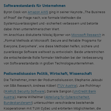
Softwarestandards für Unternehmen
, öffnet eine externe URL in einem neuen 
Byron Cook
von
Amazon AWS
ging in seiner
Keynote
„
The Business
of Proof
" der Frage nach, wie formale Methoden die
Systemzuverlässigkeit und -sicherheit verbessern und betonte
dabei ihren unternehmerischen Wert.
, öffn
Im Anschluss diskutierte Nikolaj Bjorner von
Microsoft Research
in
„
Formal Methods at Microsoft: Secure and Reliable Programs for
Everyone, Everywhere
", wie diese Methoden helfen, sichere und
zuverlässige
Software
weltweit zu entwickeln. Beide unterstrichen
die entscheidende Rolle formaler Methoden bei der Verbesserung
von
Software
standards in großen Technologieunternehmen.
Podiumsdiskussion Politik, Wirtschaft, Wissenschaft
Die Teilnehmer_innen der Podiumsdiskussion, Stephanie Jakoubi
, öffnet eine externe 
von
SBA Research
, Andreas Köberl (
TÜV
Austria
), Joe Pichlmayr
, öffnet eine externe URL in einem neuen Fe
(
IKARUS
Security Software
), Daniele Sangion (
UniCredit Bank
, öffnet eine externe URL in einem neuen Fenster
Austria
), Hanna Wilhelmer (
Abteilung für Cybersicherheit,
, öffnet eine externe URL in einem neuen Fenster
Bundeskanzleramt
) untersuchten verschiedene bestehende
Kooperationen mit TUW
CySec
und erörterten Möglichkeiten, die