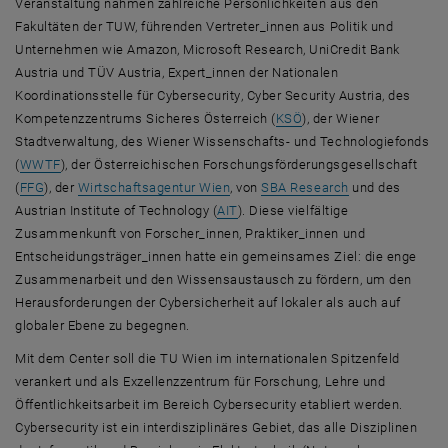
Veranstaltung nahmen zahlreiche Persönlichkeiten aus den
Fakultäten der TUW, führenden Vertreter_innen aus Politik und
Unternehmen wie
Amazon, Microsoft Research
, UniCredit Bank
Austria und TÜV Austria, Expert_innen der Nationalen
Koordinationsstelle für
Cybersecurity
,
Cyber Security Austria
, des
, öffnet eine externe U
Kompetenzzentrums Sicheres Österreich (
KSÖ
), der Wiener
Stadtverwaltung, des Wiener Wissenschafts- und Technologiefonds
, öffnet eine externe URL in einem neuen Fenster
(
WWTF
), der Österreichischen Forschungsförderungsgesellschaft
, öffnet eine externe URL in einem neuen Fenster
, öffnet eine externe URL in einem 
, öffnet eine ex
(
FFG
), der
Wirtschaftsagentur Wien
, von
SBA
Research
und des
, öffnet eine externe URL in einem
Austrian Institute of Technology (
AIT
). Diese vielfältige
Zusammenkunft von Forscher_innen, Praktiker_innen und
Entscheidungsträger_innen hatte ein gemeinsames Ziel: die enge
Zusammenarbeit und den Wissensaustausch zu fördern, um den
Herausforderungen der
Cyber
sicherheit auf lokaler als auch auf
globaler Ebene zu begegnen.
Mit dem
Center
soll die TU Wien im internationalen Spitzenfeld
verankert und als Exzellenzzentrum für Forschung, Lehre und
Öffentlichkeitsarbeit im Bereich
Cybersecurity
etabliert werden.
Cybersecurity
ist ein interdisziplinäres Gebiet, das alle Disziplinen