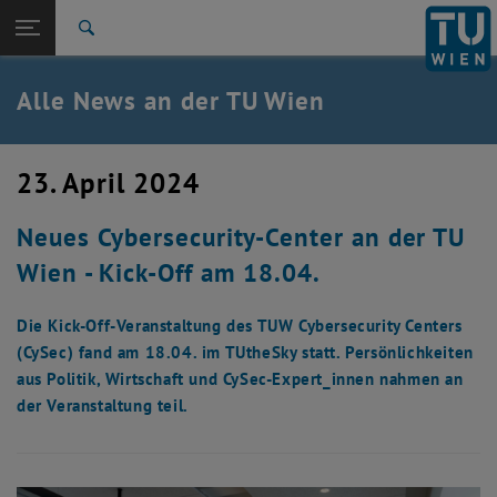
Studium
Seitennavigation öffnen
TU Login
Forschung
Suche
International
Quicklinks
Alle News an der TU Wien
Quicklinks-Menü umschalten
Karriere
Zur 1. Menü Ebene
Alle News
23. April 2024
Zurück zur letzten Ebene:
TU Wien Startseite
Zurück: Subseiten von TU Wien Startseite auflisten
Neues Cybersecurity-Center an der TU
Übersicht
Wien - Kick-Off am 18.04.
Die Kick-Off-Veranstaltung des TUW Cybersecurity Centers
(CySec) fand am 18.04. im TUtheSky statt. Persönlichkeiten
aus Politik, Wirtschaft und CySec-Expert_innen nahmen an
der Veranstaltung teil.