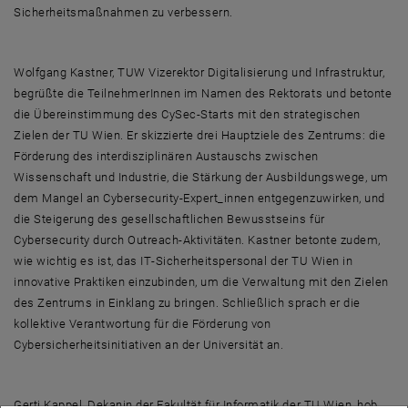
Sicherheitsmaßnahmen zu verbessern.
Wolfgang Kastner, TUW Vizerektor Digitalisierung und Infrastruktur,
begrüßte die TeilnehmerInnen im Namen des Rektorats und betonte
die Übereinstimmung des
CySec
-Starts mit den strategischen
Zielen der TU Wien. Er skizzierte drei Hauptziele des Zentrums: die
Förderung des interdisziplinären Austauschs zwischen
Wissenschaft und Industrie, die Stärkung der Ausbildungswege, um
dem Mangel an
Cybersecurity
-Expert_innen entgegenzuwirken, und
die Steigerung des gesellschaftlichen Bewusstseins für
Cybersecurity durch
Outreach
-Aktivitäten. Kastner betonte zudem,
wie wichtig es ist, das
IT
-Sicherheitspersonal der TU Wien in
innovative Praktiken einzubinden, um die Verwaltung mit den Zielen
des Zentrums in Einklang zu bringen. Schließlich sprach er die
kollektive Verantwortung für die Förderung von
Cyber
sicherheitsinitiativen an der Universität an.
Gerti Kappel, Dekanin der Fakultät für Informatik der TU Wien, hob