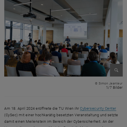
Bild v
© Simon Jeanteur
1 
1/7 Bilder
, öffn
Am 18. April 2024 eröffnete die TU Wien ihr
Cybersecurity Center
(
CySec
) mit einer hochkarätig besetzten Veranstaltung und setzte
damit einen Meilenstein im Bereich der
Cyber
sicherheit. An der