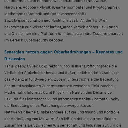
der Informatik und Bereiche wie Elektrotechnik (Netzwerke,
Hardware, Roboter), Physik (Quantencomputer und Kryptographie),
Mathematik (Statistik und Datenwissenschaft),
Sozialwissenschaften und Recht umfasst. An der TU Wien
bekommen nun Wissenschaftler_innen verschiedener Fakultäten
und Disziplinen eine Plattform für interdisziplinäre Zusammenarbeit
im Bereich
Cybersecurity
geboten.
Synergien nutzen gegen Cyberbedrohungen – Keynotes und
Diskussion
Tanja Zseby,
CySec
Co-Direktorin, hob in ihrer Eröffnungsrede die
Vielfalt der
Stakeholder
hervor und äußerte sich optimistisch über
das Potenzial für Synergien. Zudem unterstrich sie die Bedeutung
der interdisziplinären Zusammenarbeit zwischen Elektrotechnik,
Mathematik, Informatik und Physik. Im Namen des Dekans der
Fakultät für Elektrotechnik und Informationstechnik betonte Zseby
die Bedeutung eines Forschungsschwerpunkts auf
Netzwerksicherheit, insbesondere auf die Erkennung und Kontrolle
der Verbreitung von
Malware
. Schließlich rief sie zur verstärkten
Zusammenarbeit zwischen Wissenschaft und Industrie auf, um die