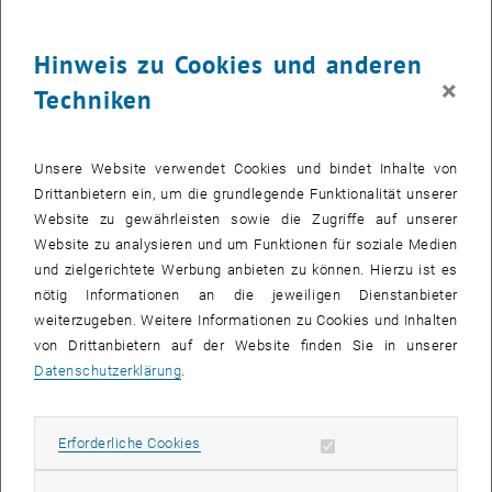
die Auswirkungen der
Cyber
sicherheit auf Wirtschaft, Politik und
Privatleben hervor und betonte deren Rolle beim Schutz der
Hinweis zu Cookies und anderen
liberalen-demokratischen Werte durch Datenschutz, Privatsphäre,
×
Techniken
Datensouveränität und Transparenz. Sie skizzierte den
entscheidenden Beitrag der Fakultät für Informatik zu wichtigen
Forschungsbereichen, einschließlich künstlicher Intelligenz und
Unsere Website verwendet Cookies und bindet Inhalte von
Cyber
sicherheit, und forderte eine verstärkte interdisziplinäre
Drittanbietern ein, um die grundlegende Funktionalität unserer
Zusammenarbeit und Ressourcen, um die Antwort der Universität
Website zu gewährleisten sowie die Zugriffe auf unserer
auf die wachsenden Herausforderungen im Bereich der
Website zu analysieren und um Funktionen für soziale Medien
Informationssicherheit zu verbessern. Kappel betonte auch die
und zielgerichtete Werbung anbieten zu können. Hierzu ist es
Notwendigkeit umfassender Sicherheitsmaßnahmen für
Hardware
,
nötig Informationen an die jeweiligen Dienstanbieter
Software
und Systeme und sprach sich für eine kontinuierliche
weiterzugeben. Weitere Informationen zu Cookies und Inhalten
Erweiterung in Bereichen wie Risikomanagement und
von Drittanbietern auf der Website finden Sie in unserer
Quantenkryptographie aus, um eine kontinuierliche Innovation und
Datenschutzerklärung
.
Anpassung der
Cyber
sicherheitspraktiken zu fördern.
Erforderliche Cookies zulassen
Erforderliche Cookies
Matteo Maffei über die Aufgaben des
Cysec
-Zentrums
Matteo Maffei, Co-Leiter, präsentierte das TUW
Cybersecurity Center