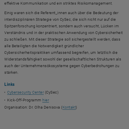
effektive Kommunikation und ein striktes Risikomanagement.
Einig waren sich die Referent_innen auch über die Bedeutung der
interdisziplinären Strategie von
CySec
, die sich nicht nur auf die
Spitzenforschung konzentriert, sondern auch versucht, Lücken im
Verständnis und in der praktischen Anwendung von
Cyber
sicherheit
zu schließen. Mit dieser Strategie soll sichergestellt werden, dass
alle Beteiligten die Notwendigkeit gründlicher
Cyber
sicherheitspraktiken umfassend begreifen, um letztlich die
Widerstandsfähigkeit sowohl der gesellschaftlichen Strukturen als
auch der Unternehmensökosysteme gegen
Cyber
bedrohungen zu
stärken.
Links
Cybersecurity Center
(CySec)
Kick-Off
-Programm
hier
Organisation: Dr. Olha Denisova (
Kontakt
)