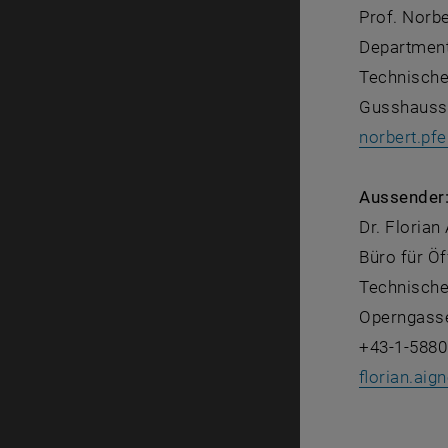
Prof. Norbe
Department
Technische
Gusshausst
norbert.pfe
Aussender
Dr. Florian
Büro für Öf
Technische
Operngasse
+43-1-5880
florian.aign