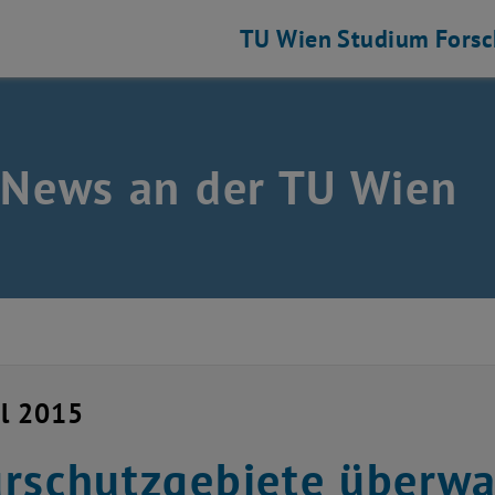
TU Wien
Studium
Fors
 News an der TU Wien
il 2015
rschutzgebiete überwa