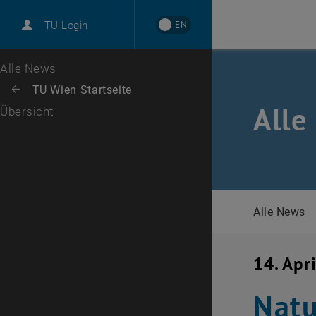
International
EN
TU Login
Karriere
Zur 1. Menü Ebene
Alle News
Zurück zur letzten Ebene:
TU Wien Startseite
Zurück: Subseiten von TU Wien Startseite auflisten
Alle
Übersicht
Alle News
14. Apr
Natu