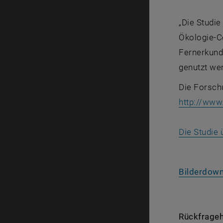
„Die Studie
Ökologie-Co
Fernerkundu
genutzt we
Die Forsch
http://www
Die Studie
Bilderdow
Rückfrageh