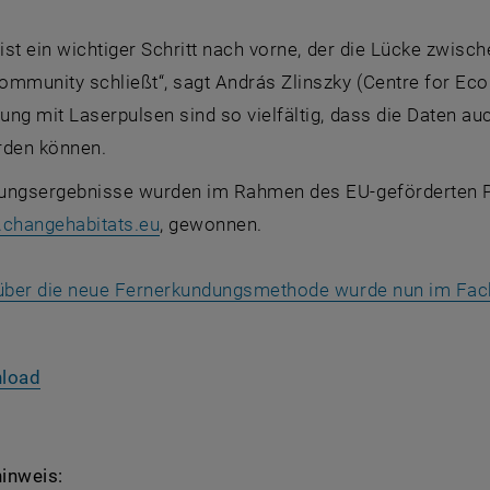
 ist ein wichtiger Schritt nach vorne, der die Lücke zwi
mmunity schließt“, sagt András Zlinszky (Centre for Eco
ng mit Laserpulsen sind so vielfältig, dass die Daten au
rden können.
ungsergebnisse wurden im Rahmen des EU-geförderten P
, öffnet eine externe URL in einem ne
.changehabitats.eu
, gewonnen.
 über die neue Fernerkundungsmethode wurde nun im Fachj
, öffnet eine externe URL in einem neuen Fenster
nload
inweis: