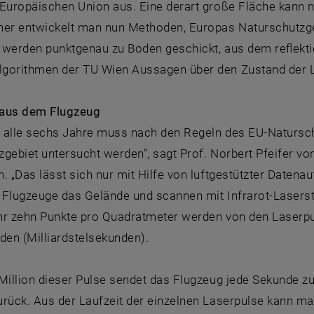
Europäischen Union aus. Eine derart große Fläche kann n
her entwickelt man nun Methoden, Europas Naturschutzg
werden punktgenau zu Boden geschickt, aus dem reflektie
gorithmen der TU Wien Aussagen über den Zustand der
 aus dem Flugzeug
 alle sechs Jahre muss nach den Regeln des EU-Natursc
zgebiet untersucht werden“, sagt Prof. Norbert Pfeifer 
. „Das lässt sich nur mit Hilfe von luftgestützter Daten
 Flugzeuge das Gelände und scannen mit Infrarot-Laserstr
hr zehn Punkte pro Quadratmeter werden von den Laserpuls
en (Milliardstelsekunden).
Million dieser Pulse sendet das Flugzeug jede Sekunde zu
urück. Aus der Laufzeit der einzelnen Laserpulse kann m