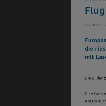
Flug
Erstellt von
Fl
Europas
die rie
mit Las
Die Bilder 
Eine Gegen
Areals auch