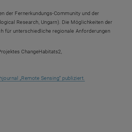
schen der Fernerkundungs-Community und der
logical Research, Ungarn). Die Möglichkeiten der
ch für unterschiedliche regionale Anforderungen
rojektes ChangeHabitats2,
uen Fenster
, öffnet eine extern
ournal „Remote Sensing“ publiziert.