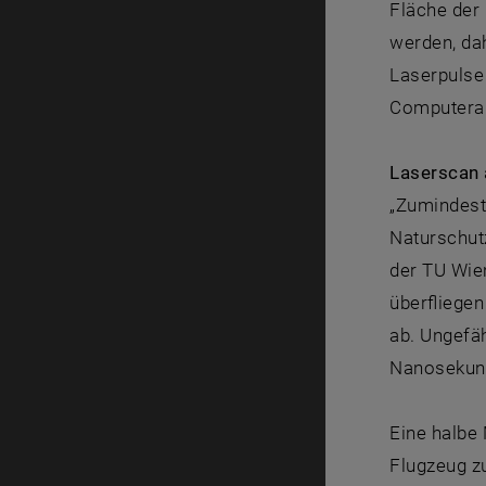
Fläche der 
werden, da
Laserpulse 
Computeral
Laserscan
„Zumindest
Naturschut
der TU Wien
überfliegen
ab. Ungefä
Nanosekund
Eine halbe 
Flugzeug z