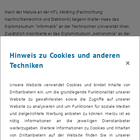
Nach der Matura an der HTL Mödling (Fachrichtung:
Nachrichtentechnik und Elektronik) begann Walter Haas das
Diplomstudium "Informatik" an der Technischen Universität Wien.
Zusätzlich inskribierte er das Diplomstudium „Astronomie“ an der
Universität Wien. Noch vor seinem Studienabschluss an der TU
Wien erhielt Walter Haas ein Angebot der Siemens AG Österreich,
Hinweis zu Cookies und anderen
wo er ab 1990 im Bereich "Programm und System Entwicklung -
×
Mobile Communication Systems" tätig war und maßgeblich an der
Techniken
Softwareentwicklung für Vermittlungsstellen mitwirkte. Dort
übernahm er später auch die Leitung der Systemmannschaft im
Rahmen des TETRA-Projekts. Schon bald zeigte sich seine
Unsere Website verwendet Cookies und bindet Inhalte von
Leidenschaft für die Lehre. Zurück an der TU Wien schloss Walter
Drittanbietern ein, um die grundlegende Funktionalität unserer
Haas 2010 das Masterstudium "Technische Informatik" ab. Im
Website zu gewährleisten sowie die Zugriffe auf unserer
Rahmen seiner Diplomarbeit beschäftigte er sich mit der Erhaltung
Website zu analysieren und um Funktionen für soziale Medien
von Code Coverage bei Programmoptimierungen (Institut für
und zielgerichtete Werbung anbieten zu können. Hierzu ist es
Technische Informatik). Bereichert durch die Erfahrungen der Praxis
nötig Informationen an die jeweiligen Dienstanbieter
war Walter Haas ab 2004 intensiv in den Lehrbetrieb eingebunden,
weiterzugeben. Weitere Informationen zu Cookies und Inhalten
zunächst als Tutor und später als Studienassistent in
von Drittanbietern auf der Website finden Sie in unserer