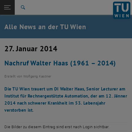
Studium
Seitennavigation öffnen
TU Login
Forschung
Suche
International
Quicklinks
Alle News an der TU Wien
Quicklinks-Menü umschalten
Karriere
Zur 1. Menü Ebene
Alle News
27. Januar 2014
Zurück zur letzten Ebene:
TU Wien Startseite
Zurück: Subseiten von TU Wien Startseite auflisten
Nachruf Walter Haas (1961 – 2014)
Übersicht
Erstellt von
Wolfgang Kastner
Die TU Wien trauert um DI Walter Haas, Senior Lecturer am
Institut für Rechnergestützte Automation, der am 12. Jänner
2014 nach schwerer Krankheit im 53. Lebensjahr
verstorben ist.
Die Bilder zu diesem Eintrag sind erst nach Login sichtbar.