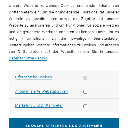
Nach Aktivierung werden u. U. Daten an
Unsere Website verwendet Cookies und bindet Inhalte von
, öffnet in eine
Dritte übermittelt.
Datenschutzerklärung.
Drittanbietern ein, um die grundlegende Funktionalität unserer
Website zu gewährleisten sowie die Zugriffe auf unserer
Website zu analysieren und um Funktionen für soziale Medien
YOUTUBE VIDEO "MSC ETI
ABSPIELEN
und zielgerichtete Werbung anbieten zu können. Hierzu ist es
nötig Informationen an die jeweiligen Dienstanbieter
weiterzugeben. Weitere Informationen zu Cookies und Inhalten
von Drittanbietern auf der Website finden Sie in unserer
Datenschutzerklärung
.
MSc ETIA: Interview with Alumna Christina Huber
Erforderliche Cookies zulassen
Erforderliche Cookies
Our Alumna Christina Maria Huber graduated from our MSc
Environmental Technology & International Affairs (ETIA) in 2020. In
Statistik Cookies zulassen
Anonymisierte Webstatistiken
this interview she talks about how she came about choosing ETIA
as her masters program and how our unique cooperation with the
Marketing Cookies zulassen
Marketing und Drittanbieter
Diplomatic Academy of Vienna helped her to broaden her horizon
and discover new fields of interest, that ultimately led to her being a
valued employee at an civil engineering company that deals with
AUSWAHL SPEICHERN UND ZUSTIMMEN