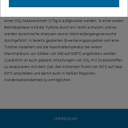
Die Anlage am IET hat aktuell eine Kapazität von 200kW (thermisch)
bei 0,35kg CO
pro Sekunde und soll in einem zweiten Schritt auf
2
einen CO
-Massenstrom 0,7kg/s aufgerüstet werden. In einer ersten
2
Betriebsphase wird die Turbine durch ein Ventil simuliert, und es
werden dynamische Analysen sowie Wärmeübergangsversuche
durchgeführt. In bereits geplanten Erweiterungsprojekten soll eine
Turbine installiert und die Maximaltemperatur bei einem
Maximaldruck von 240bar von 360 auf 650°C angehoben werden.
Zusätzlich ist auch geplant, Mischungen von CO
mit Zusatzstoffen
2
zu analysieren, mit dem Ziel, den kritischen Punkt von 30°C auf über
60°C anzuheben und damit auch in heißen Regionen
Kondensationsbetrieb zu ermöglichen.
IMPRESSUM