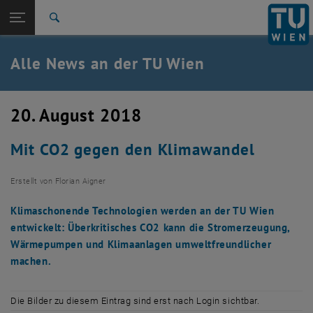
Studium
Seitennavigation öffnen
TU Login
Forschung
Suche
International
Quicklinks
Alle News an der TU Wien
Quicklinks-Menü umschalten
Karriere
Zur 1. Menü Ebene
Alle News
20. August 2018
Zurück zur letzten Ebene:
TU Wien Startseite
Zurück: Subseiten von TU Wien Startseite auflisten
Mit CO2 gegen den Klimawandel
Übersicht
Erstellt von
Florian Aigner
Klimaschonende Technologien werden an der TU Wien
entwickelt: Überkritisches CO2 kann die Stromerzeugung,
Wärmepumpen und Klimaanlagen umweltfreundlicher
machen.
Die Bilder zu diesem Eintrag sind erst nach Login sichtbar.