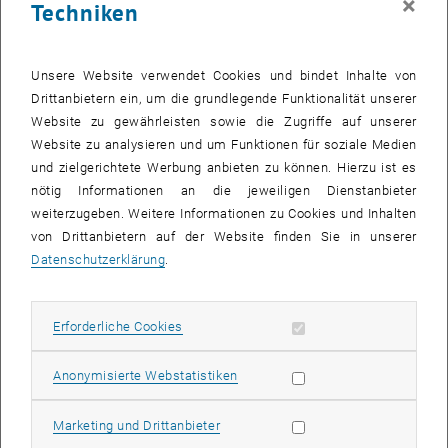
×
Techniken
WAS:
Wie bringe ich meine Forschungsarbeit in die Medien? Kann man
den Medien trauen und was ist eine "G'schicht"? Wo liegt die Grenze
Unsere Website verwendet Cookies und bindet Inhalte von
zwischen Seriosität und Sensation? JournalistInnen aus der
Drittanbietern ein, um die grundlegende Funktionalität unserer
österreichischen Medienlandschaft geben Einblick in ihre Arbeit
Website zu gewährleisten sowie die Zugriffe auf unserer
sowie in die Entwicklungen und Anforderungen im
Website zu analysieren und um Funktionen für soziale Medien
Wissenschaftsjournalismus und tauschen sich im Rahmen der
und zielgerichtete Werbung anbieten zu können. Hierzu ist es
Veranstaltung mit den TU-ForscherInnen aus. (<link dle pr
nötig Informationen an die jeweiligen Dienstanbieter
forschungs_pr meet_the_media _blank link_intern>Review)
weiterzugeben. Weitere Informationen zu Cookies und Inhalten
von Drittanbietern auf der Website finden Sie in unserer
WER:
Datenschutzerklärung
.
Nach den Impulsreferaten der beiden Journalisten Gerhard Roth
(ORF, TV Wissenschaft) und Peter Illetschko (Der Standard) ist Platz
für Diskussion und Sie haben die Möglichkeit, Ihre Arbeit und
Erforderliche Cookies zulassen
Erforderliche Cookies
Herangehensweisen bzw. "Probleme" mit Medien zu thematisieren.
Die Teilnahme an der Veranstaltung ist kostenlos.
Statistik Cookies zulassen
Anonymisierte Webstatistiken
Sehen Sie beide Vorträge ungeschnitten in <link https:
tuwel.tuwien.ac.at course _blank>TUWEL.
Marketing Cookies zulassen
Marketing und Drittanbieter