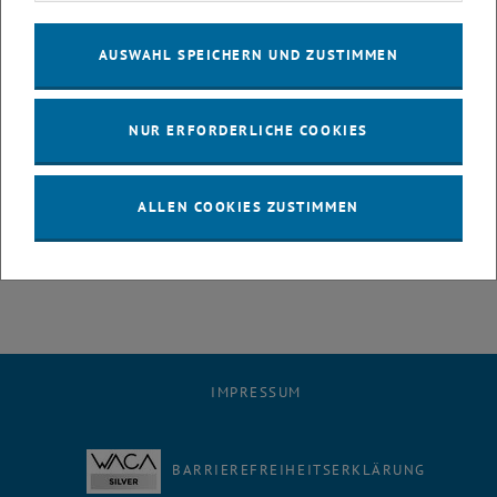
Das Büro für Öffentlichkeitsarbeit lädt Sie herzlich zur Teilnahme ein
und bittet um
Anmeldung bis Mittwoch, 26. Mai 2010
bei
<link>melanie.wagner@tuwien.ac.at. Sie können im Vorfeld auch
AUSWAHL SPEICHERN UND ZUSTIMMEN
gerne Themenvorschläge oder Fragen bei uns deponieren.
NUR ERFORDERLICHE COOKIES
WANN und WO:
"meet the media"
Zeit: Donnerstag, 27. Mai 2010, 10:00 - 12:00 Uhr
ALLEN COOKIES ZUSTIMMEN
Ort: TU Wien, Sitzungszimmer des Rektorats (4., Karlsplatz 13,
Stiege 1, 1. Stock)
IMPRESSUM
BARRIEREFREIHEITSERKLÄRUNG