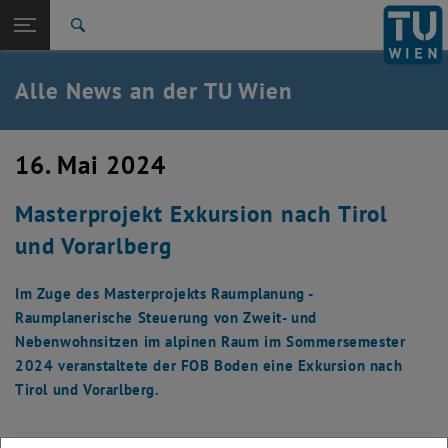
Studium
Seitennavigation öffnen
EN
TU Login
Forschung
Suche
International
Quicklinks
Alle News an der TU Wien
Quicklinks-Menü umschalten
Karriere
Zur 1. Menü Ebene
Alle News
16. Mai 2024
Zurück zur letzten Ebene:
TU Wien Startseite
Zurück: Subseiten von TU Wien Startseite auflisten
Masterprojekt Exkursion nach Tirol
Übersicht
und Vorarlberg
Im Zuge des Masterprojekts Raumplanung -
Raumplanerische Steuerung von Zweit- und
Nebenwohnsitzen im alpinen Raum im Sommersemester
2024 veranstaltete der FOB Boden eine Exkursion nach
Tirol und Vorarlberg.