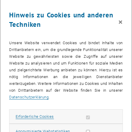
Hinweis zu Cookies und anderen
×
Techniken
Unsere Website verwendet Cookies und bindet Inhalte von
Drittanbietern ein, um die grundlegende Funktionalität unserer
Website zu gewährleisten sowie die Zugriffe auf unserer
Website zu analysieren und um Funktionen für soziale Medien
und zielgerichtete Werbung anbieten zu können. Hierzu ist es
nötig Informationen an die jeweiligen Dienstanbieter
weiterzugeben. Weitere Informationen zu Cookies und Inhalten
Bild v
von Drittanbietern auf der Website finden Sie in unserer
© Freinhofer
Datenschutzerklärung
.
1 
1/5 Bilder
Erforderliche Cookies zulassen
Erforderliche Cookies
Im Rahmen des Masterprojektes fand von 13.05.-16.05.2024 eine
Exkursion nach Tirol und Vorarlberg statt. 17 Studierende und das
Statistik Cookies zulassen
Anonymisierte Webstatistiken