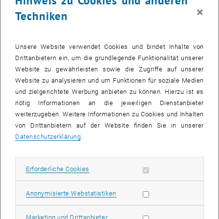
Hinweis zu Cookies und anderen
×
Techniken
Unsere Website verwendet Cookies und bindet Inhalte von
Drittanbietern ein, um die grundlegende Funktionalität unserer
Website zu gewährleisten sowie die Zugriffe auf unserer
Website zu analysieren und um Funktionen für soziale Medien
und zielgerichtete Werbung anbieten zu können. Hierzu ist es
nötig Informationen an die jeweiligen Dienstanbieter
weiterzugeben. Weitere Informationen zu Cookies und Inhalten
Bild v
von Drittanbietern auf der Website finden Sie in unserer
Datenschutzerklärung
.
In der Gruppenansicht der LVA-Administration finden Sie die neue
Funktion
Alle bearbeiten
. Dort können Sie für ausgewählte Gruppen
Attribute neu setzen.
Erforderliche Cookies zulassen
Erforderliche Cookies
Zum Beispiel:
Statistik Cookies zulassen
Anonymisierte Webstatistiken
Für alle Gruppen die Anmeldung auf einmal schließen
Für alle Gruppen eines Blocks die gleiche Whitelist auf einmal
Marketing Cookies zulassen
Marketing und Drittanbieter