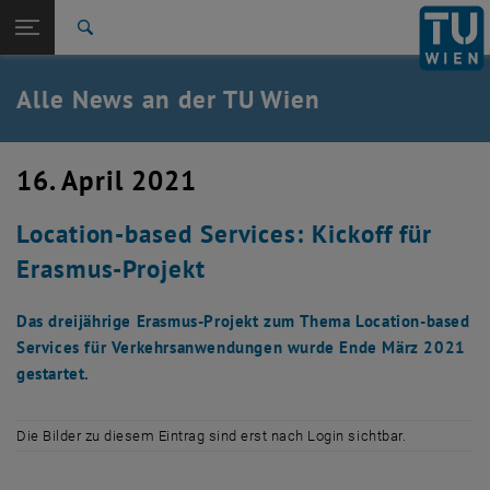
Studium
Seitennavigation öffnen
TU Login
Forschung
Suche
International
Quicklinks
Alle News an der TU Wien
Quicklinks-Menü umschalten
Karriere
Zur 1. Menü Ebene
Alle News
16. April 2021
Zurück zur letzten Ebene:
TU Wien Startseite
Zurück: Subseiten von TU Wien Startseite auflisten
Location-based Services: Kickoff für
Übersicht
Erasmus-Projekt
Das dreijährige Erasmus-Projekt zum Thema Location-based
Services für Verkehrsanwendungen wurde Ende März 2021
gestartet.
Die Bilder zu diesem Eintrag sind erst nach Login sichtbar.