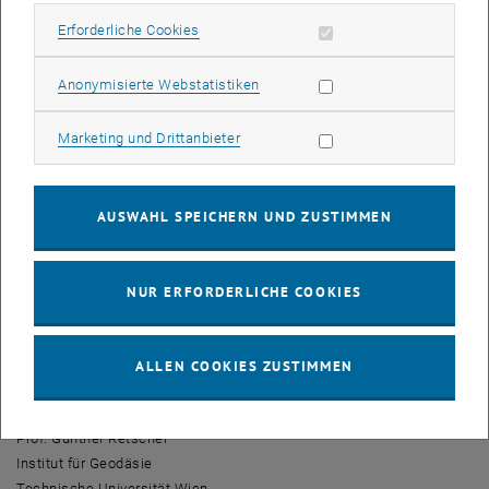
Kursmodule modernisiert und weiterentwickelt werden. Auch ein
Erforderliche Cookies zulassen
Erforderliche Cookies
Upgrade der Ausrüstung ist geplant. Studierende profitieren von den
Maßnahmen und erhöhen ihre Beschäftigungschancen am
nationalen und internationalen Arbeitsmarkt.
Statistik Cookies zulassen
Anonymisierte Webstatistiken
Günther Retscher, Professor am Department für Geodäsie und
Marketing Cookies zulassen
Marketing und Drittanbieter
Geoinformation: „Ziel dieses großen EU-Projektes ist, die
Ausbildung von Geodät_innen sowie Verkehrs- und
Mobilitätsexpert_innen weiterzuentwickeln. Darüber hinaus zeigen
AUSWAHL SPEICHERN UND ZUSTIMMEN
wir, wie internationale Zusammenarbeit erfolgreich gelingen kann.
Weiterentwicklung und Ausbildung im Bereich Verkehr werden einen
wesentlichen Beitrag zur Verbesserung der Lebensqualität in Sri
NUR ERFORDERLICHE COOKIES
Lanka leisten“.
, öffnet eine externe URL in einem neuen
Weiterführende Informationen
ALLEN COOKIES ZUSTIMMEN
Kontakt
Prof. Günther Retscher
Institut für Geodäsie
Technische Universität Wien