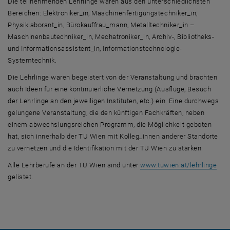
Die teilnehmenden Lehrlinge waren aus den unterschiedlichsten
Bereichen: Elektroniker_in, Maschinenfertigungstechniker_in,
Physiklaborant_in, Bürokauffrau_mann, Metalltechniker_in –
Maschinenbautechniker_in, Mechatroniker_in, Archiv-, Bibliotheks-
und Informationsassistent_in, Informationstechnologie-
Systemtechnik.
Die Lehrlinge waren begeistert von der Veranstaltung und brachten
auch Ideen für eine kontinuierliche Vernetzung (Ausflüge, Besuch
der Lehrlinge an den jeweiligen Instituten, etc.) ein. Eine durchwegs
gelungene Veranstaltung, die den künftigen Fachkräften, neben
einem abwechslungsreichen Programm, die Möglichkeit geboten
hat, sich innerhalb der TU Wien mit Kolleg_innen anderer Standorte
zu vernetzen und die Identifikation mit der TU Wien zu stärken.
, öf
Alle Lehrberufe an der TU Wien sind unter
www.tuwien.at/lehrlinge
gelistet.