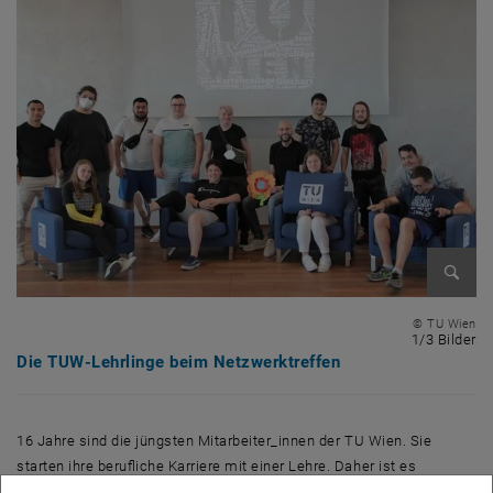
Bild v
© TU Wien
1 
1/3 Bilder
Die TUW-Lehrlinge beim Netzwerktreffen
16 Jahre sind die jüngsten Mitarbeiter_innen der TU Wien. Sie
starten ihre berufliche Karriere mit einer Lehre. Daher ist es
Vizerektorin Anna Steiger und ihrem Team vom Fachbereich