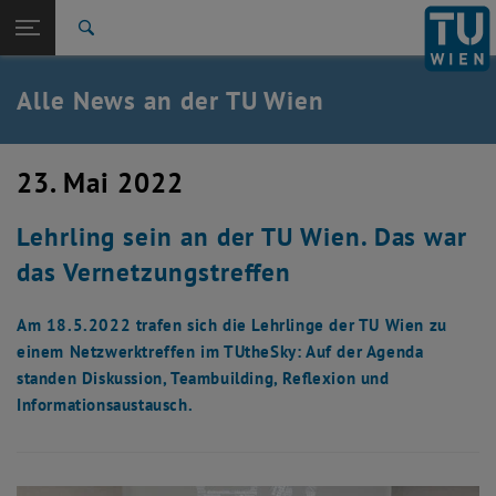
Studium
Seitennavigation öffnen
TU Login
Forschung
Suche
International
Quicklinks
Alle News an der TU Wien
Quicklinks-Menü umschalten
Karriere
Zur 1. Menü Ebene
Alle News
23. Mai 2022
Zurück zur letzten Ebene:
TU Wien Startseite
Zurück: Subseiten von TU Wien Startseite auflisten
Lehrling sein an der TU Wien. Das war
Übersicht
das Vernetzungstreffen
Am 18.5.2022 trafen sich die Lehrlinge der TU Wien zu
einem Netzwerktreffen im TUtheSky: Auf der Agenda
standen Diskussion, Teambuilding, Reflexion und
Informationsaustausch.