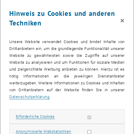
Bewerbungsmanagement, Carmen Keck und Sandra Kadlec, wichtig,
Hinweis zu Cookies und anderen
dass dies eine Erfolgsgeschichte wird und organisierten ein
×
Netzwerktreffen, das zwei Jahre nach Beginn der Pandemie wieder
Techniken
präsent stattfinden konnte – was alle Anwesenden sehr freute!
Der Einladung zum Treffen waren Lehrlinge und
Unsere Website verwendet Cookies und bindet Inhalte von
Lehrlingsausbildner_innen aus den unterschiedlichsten Lehrberufen
Drittanbietern ein, um die grundlegende Funktionalität unserer
, öffnet eine ex
gefolgt,
Coach
Christof Strasser (
Dynamic Workshops
) führte durch
Website zu gewährleisten sowie die Zugriffe auf unserer
den Tag. Ziel war es, in einem inspirierenden und motivierenden
Website zu analysieren und um Funktionen für soziale Medien
Rahmen Möglichkeiten zur Vernetzung zu schaffen, Ideen und
und zielgerichtete Werbung anbieten zu können. Hierzu ist es
Vorschlägen der jungen Kolleg_innen Raum zu geben, das
nötig Informationen an die jeweiligen Dienstanbieter
Lehrlings
team
zu stärken und sich mit der Rolle im
Team
und der
weiterzugeben. Weitere Informationen zu Cookies und Inhalten
TU Wien als Arbeitgeberin auseinanderzusetzen.
von Drittanbietern auf der Website finden Sie in unserer
Datenschutzerklärung
.
Engagement und
Teambuilding
Vizerektorin Anna Steiger eröffnete die Veranstaltung und stellte
Erforderliche Cookies zulassen
Erforderliche Cookies
das TUW-
Team
, den
Trainer
und das Vernetzungsprojekt vor. Sie
betonte in ihrer Begrüßungsrede die Bedeutung von
Statistik Cookies zulassen
Anonymisierte Webstatistiken
Persönlichkeitsentwicklung und die Wichtigkeit von Austausch und