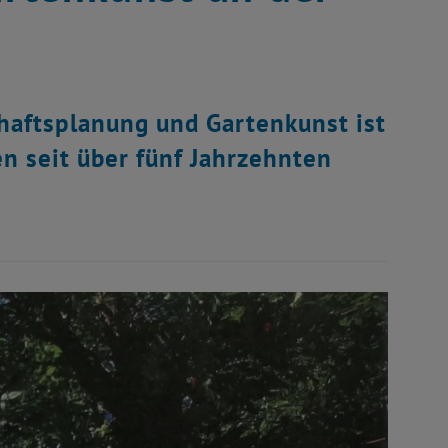
aftsplanung und Gartenkunst ist
en seit über fünf Jahrzehnten