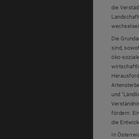
die Verstä
Landschafte
wechselsei
Die Grunda
sind, sowoh
öko-sozial
wirtschaftl
Herausford
Artensterb
und "Ländli
Verständni
fördern. Ei
die Entwic
In Österrei