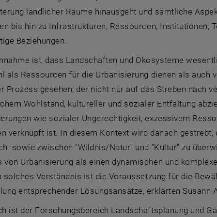
dterung ländlicher Räume hinausgeht und sämtliche Aspe
n bis hin zu Infrastrukturen, Ressourcen, Institutionen,
tige Beziehungen.
nnahme ist, dass Landschaften und Ökosysteme wesentl
l als Ressourcen für die Urbanisierung dienen als auch v
er Prozess gesehen, der nicht nur auf das Streben nach 
ichem Wohlstand, kultureller und sozialer Entfaltung abz
erungen wie sozialer Ungerechtigkeit, exzessivem Ress
en verknüpft ist. In diesem Kontext wird danach gestreb
ch" sowie zwischen "Wildnis/Natur" und "Kultur" zu überwin
s von Urbanisierung als einen dynamischen und komplexe
n solches Verständnis ist die Voraussetzung für die Bew
klung entsprechender Lösungsansätze, erklärten Susann
ch ist der Forschungsbereich Landschaftsplanung und Garte