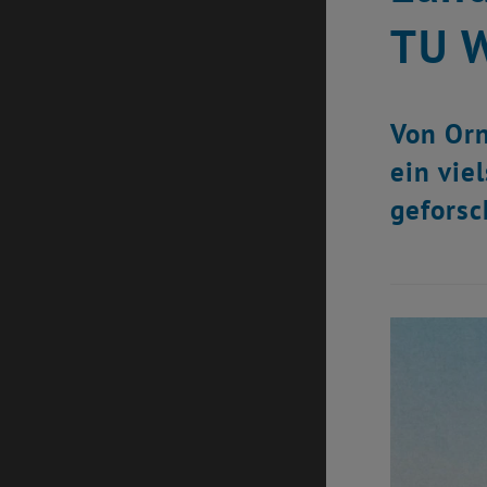
TU 
Von Orn
ein vie
geforsc