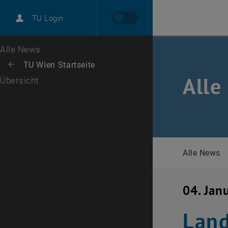
International
TU Login
Karriere
Zur 1. Menü Ebene
Alle News
Zurück zur letzten Ebene:
TU Wien Startseite
Zurück: Subseiten von TU Wien Startseite auflisten
Alle
Übersicht
Alle News
04. Jan
Land