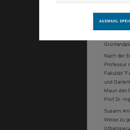
Der Forschu
ab 1935 wu
Ornamentze
AUSWAHL SPEI
Vorlesunge
Prof.Josef
Grünlandpla
Nach der Em
Professur m
Fakultät "
und Gartenk
Mauri den F
Prof.Dr.-I
Susann Ann
Weise zu ge
Urbanisieru