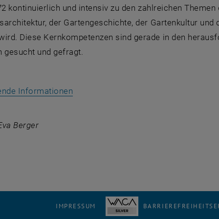
72 kontinuierlich und intensiv zu den zahlreichen Themen
architektur, der Gartengeschichte, der Gartenkultur und
wird. Diese Kernkompetenzen sind gerade in den herausf
n gesucht und gefragt.
, öffnet eine externe URL in einem ne
ende Informationen
 Eva Berger
IMPRESSUM
BARRIEREFREIHEITS