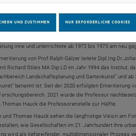
ngsbereich Landschaftsplanung und Gartenkunst hatte ber
rden an der Lehrkanzel für Ornamentik und Raumkunst, ge
ichnen des seit 1815 bestehenden Polytechnischen Insti
CHERN UND ZUSTIMMEN
NUR ERFORDERLICHE COOKIES
n zur Gartenkunst und Gartentechnik gehalten. Nach der 
 Oskar Wladar (1900-2002) bis 1975 Lehraufträge für Lan
nung inne und unterrichtete ab 1972 bis 1975 am neu geg
eritierung von Prof.Ralph Gälzer leitete Dipl.Ing.Dr.Jo
it Richard Stiles MA Dip LD im Jahr 1994 das Institut, 
Fachbereich Landschaftsplanung und Gartenkunst" und a
unst" benannt ist. Seit der 2020 erfolgten Emeritierung vo
orschungsbereich. 2021 wurde die Professur nachbesetzt,
ng.Thomas Hauck die Professorenstelle zur Hälfte.
 und Thomas Hauck sehen die langfristige Vision am F
stalten, wie Gesellschaften im 21. Jahrhundert ihre urba
ng wird als tiefgreifender, multidimensionaler Prozess v