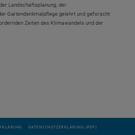
 der Landschaftsplanung, der
 der Gartendenkmalpflege gelehrt und geforscht
ordernden Zeiten des Klimawandels und der
uen Fenster
ERKLÄRUNG
DATENSCHUTZERKLÄRUNG (PDF)