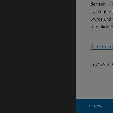
der seit 19
Landschafts
wurde und 
Klimakrise
Weiterführ
Text: Prof.
© TU Wien
#