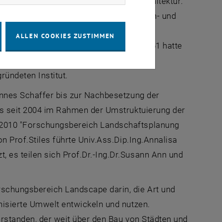
eits Vorläufer an der Fakultät für Architektur:
gründet 1843 als Lehrkanzel für Blumen- und
tuts durch Dr.Hans Pfann (1890-1973)
ALLEN COOKIES ZUSTIMMEN
Emeritierung von Prof.Pfann im Jahr 1961 hatte
dschafts- und Gartengestaltung und
ründeten Institut.
hannes Schaffer bis zur Nachbesetzung der
das seit 2004 im Rahmen der Umstruktuierung der
b 2010 "Forschungsbereich Landschaftsplanung
n Prof.Stiles führte Univ.Ass.Dip.Ing.Annalisa
 es teilen sich Prof.Dr.-Ing.Dr.Susann Ann und
orschungsbereich
Landscape
darin, die Art und
nisierte Umwelt entwickeln und nutzen.
erstanden, der weit über den Bau von Städten und