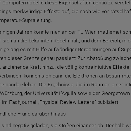
 Computermodelle diese Eigenschaften genau zu versteh
rdings merkwürdige Effekte auf, die nach wie vor rätselh
mperatur-Supraleitung.
einigen Jahren konnte man an der TU Wien mathematisch 
r sich an die bekannten Regeln hält, und dem Bereich, in
un gelang es mit Hilfe aufwändiger Berechnungen auf Sup
ten dieser Grenze genau passiert: Zur Abstoßung zwische
, anziehende Kraft hinzu, die völlig kontraintuitive Effek
verbinden, können sich dann die Elektronen an bestimmte
neinanderkleben. Die Ergebnisse, die im Rahmen einer in
 Würzburg, der Universität L’Aquila sowie der Georgetown 
im Fachjournal „Physical Review Letters“ publiziert.
ndliche – und darüber hinaus
 sind negativ geladen, sie stoßen einander ab. Deshalb w