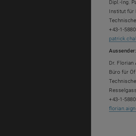
Dipl.-Ing. 
Institut fü
Technische
+43-1-5880
patrick.cha
Aussender
Dr. Florian
Büro für Öf
Technische
Resselgass
+43-1-5880
florian.aign