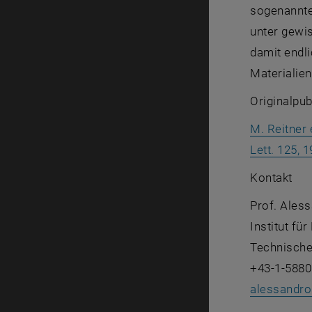
sogenannten
unter gewi
damit endli
Materialien
Originalpub
M. Reitner 
Lett. 125, 
Kontakt
Prof. Ales
Institut fü
Technische
+43-1-5880
alessandro