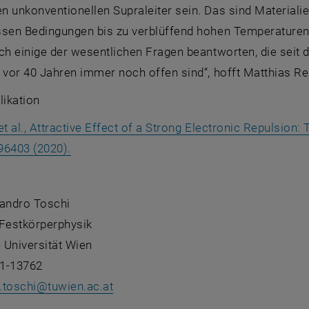
 unkonventionellen Supraleiter sein. Das sind Materialie
ssen Bedingungen bis zu verblüffend hohen Temperaturen s
ch einige der wesentlichen Fragen beantworten, die seit
 vor 40 Jahren immer noch offen sind“, hofft Matthias Rei
likation
et al., Attractive Effect of a Strong Electronic Repulsion
, öffnet eine externe URL in einem neuen Fe
196403 (2020).
sandro Toschi
r Festkörperphysik
 Universität Wien
1-13762
.toschi
@
tuwien.ac.at