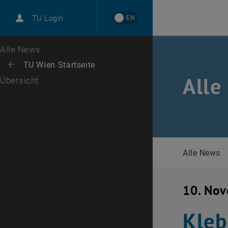
International
EN
TU Login
Karriere
Zur 1. Menü Ebene
Alle News
Zurück zur letzten Ebene:
TU Wien Startseite
Zurück: Subseiten von TU Wien Startseite auflisten
Alle
Übersicht
Alle News
10. No
Kleb