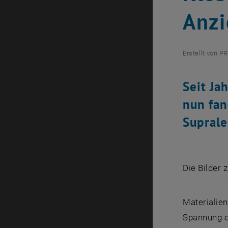
Anz
Erstellt von
PR
Seit Ja
nun fan
Suprale
Die Bilder 
Materialie
Spannung o