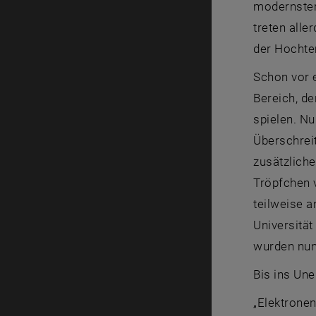
modernster
treten alle
der Hochte
Schon vor 
Bereich, de
spielen. N
Überschrei
zusätzliche
Tröpfchen 
teilweise a
Universität
wurden nun 
Bis ins Une
„Elektronen