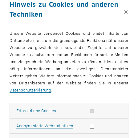
Hinweis zu Cookies und anderen
Einflussmöglichkeiten.
×
Techniken
Hier haben wir für Sie unsere Key-Learnings aus dem
Leadership
Talk #1: ​​​​​„Umgang mit Unsicherheit & Kontrollverlust“
, mit Leo
Flammer zusammengefasst.
Unsere Website verwendet Cookies und bindet Inhalte von
Drittanbietern ein, um die grundlegende Funktionalität unserer
Website zu gewährleisten sowie die Zugriffe auf unserer
Key-Learnings des Leadership Talks #1:
Website zu analysieren und um Funktionen für soziale Medien
und zielgerichtete Werbung anbieten zu können. Hierzu ist es
„Always be ahead of the plan!“ Eine penible Vorbereitung und die
nötig Informationen an die jeweiligen Dienstanbieter
Ausarbeitung von verschiedenen Szenarien sind wesentlich, um
weiterzugeben. Weitere Informationen zu Cookies und Inhalten
Kontollverlust zu vermeiden.
von Drittanbietern auf der Website finden Sie in unserer
Datenschutzerklärung
.
„Das Gefühl für Schnee“: die genaue Auseinandersetzung mit dem
Gegenüber, im Sinne eines ‚Backgroundchecks‘ ist für
Führungskräfte essentiel, um die Persönlichkeit erfassen und die
Erforderliche Cookies zulassen
Erforderliche Cookies
Interessenslage evaluieren zu können.
Statistik Cookies zulassen
Anonymisierte Webstatistiken
Volle Aufmerksamkeit auf kritische Faktoren - die richtige