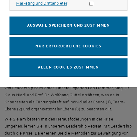
Prioritätensetzung ist unerlässlich.
Marketing Cookies zulassen
Marketing und Drittanbieter
Einflussnahme durch Führungskräfte gelingt nur mit gutem
Erwartungsmanagement.
AUSWAHL SPEICHERN UND ZUSTIMMEN
Führungskräfte müssen für ihr Team eine Balance zwischen
Hierarchie und Selbstorganisation innerhalb definierter
NUR ERFORDERLICHE COOKIES
Leitplanken schaffen!
Unsere
Talk-Reihe zum Thema Leadership
widmete sich den
ALLEN COOKIES ZUSTIMMEN
aktuellen Herausforderungen für Führungskräfte, die in Krisenzeiten
besonders gefordert sind. In drei Talks wurden die drei Kraftfelder
von Leadership beleuchtet. Unsere Experten Leo Flammer, Mag. Dr.
Klaus Niedl und Prof. Dr. Wolfgang Güttel erzählten, was es in
Krisenzeiten als Führungskraft auf individueller Ebene (1), Team-
Ebene (2) und organisationaler Ebene (3) zu beachten gilt.
Wie Sie am besten mit den Herausfoderungen in der Krise
umgehen, lernen Sie in unserem Leadership Retreat: Mit Leadership
durch die Krise. Da erlernen Sie die Methoden zur Bewältigung von