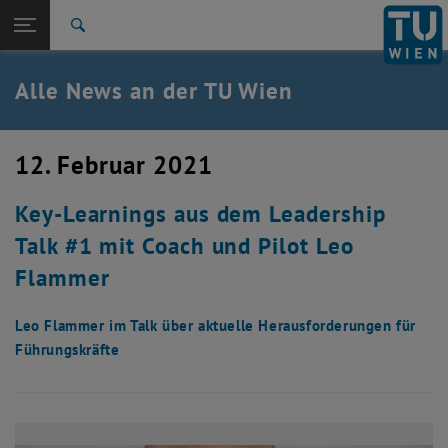
Studium
Seitennavigation öffnen
EN
TU Login
Forschung
Suche
International
Quicklinks
Alle News an der TU Wien
Quicklinks-Menü umschalten
Karriere
Zur 1. Menü Ebene
Alle News
12. Februar 2021
Zurück zur letzten Ebene:
TU Wien Startseite
Zurück: Subseiten von TU Wien Startseite auflisten
Key-Learnings aus dem Leadership
Übersicht
Talk #1 mit Coach und Pilot Leo
Flammer
Leo Flammer im Talk über aktuelle Herausforderungen für
Führungskräfte