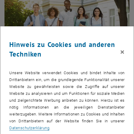
Hinweis zu Cookies und anderen
×
Techniken
Unsere Website verwendet Cookies und bindet Inhalte von
Bild v
Drittanbietern ein, um die grundlegende Funktionalität unserer
© Prostock-studio_stock.adobe.com
Website zu gewährleisten sowie die Zugriffe auf unserer
Website zu analysieren und um Funktionen für soziale Medien
und zielgerichtete Werbung anbieten zu können. Hierzu ist es
Um internationalen Studierenden und Austauschstudierenden sowie
nötig Informationen an die jeweiligen Dienstanbieter
Studierenden, die sich für ein Studium im Ausland interessieren, das
weiterzugeben. Weitere Informationen zu Cookies und Inhalten
Netzwerken zu erleichtern, wird mit Oktober 2023 in regelmäßigen
von Drittanbietern auf der Website finden Sie in unserer
Abständen eine
Coffee Hour
angeboten. „Wir wollen Studierenden
Datenschutzerklärung
.
einen gemütlichen Rahmen für den gemeinsamen Austausch und