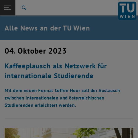
Studium
Seitennavigation öffnen
TU Login
Forschung
Suche
International
Quicklinks
Alle News an der TU Wien
Quicklinks-Menü umschalten
Karriere
Zur 1. Menü Ebene
Alle News
04. Oktober 2023
Zurück zur letzten Ebene:
TU Wien Startseite
Zurück: Subseiten von TU Wien Startseite auflisten
Kaffeeplausch als Netzwerk für
Übersicht
internationale Studierende
Mit dem neuen Format Coffee Hour soll der Austausch
zwischen internationalen und österreichischen
Studierenden erleichtert werden.