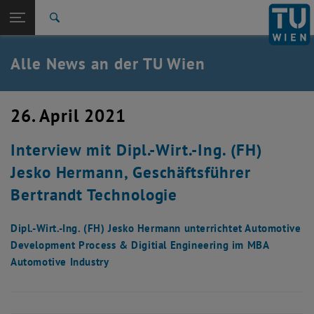
Studium
Seitennavigation öffnen
EN
TU Login
Forschung
Suche
International
Quicklinks
Alle News an der TU Wien
Quicklinks-Menü umschalten
Karriere
Zur 1. Menü Ebene
Alle News
26. April 2021
Zurück zur letzten Ebene:
TU Wien Startseite
Zurück: Subseiten von TU Wien Startseite auflisten
Interview mit Dipl.-Wirt.-Ing. (FH)
Übersicht
Jesko Hermann, Geschäftsführer
Bertrandt Technologie
Dipl.-Wirt.-Ing. (FH) Jesko Hermann unterrichtet Automotive
Development Process & Digitial Engineering im MBA
Automotive Industry