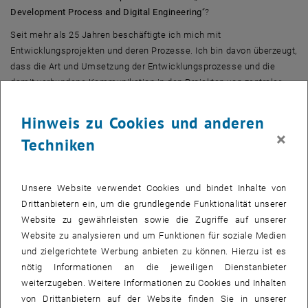
Development Process and Digital Engineering
“?
Seit mehr als 25 Jahren beschäftigte ich mich mit
Entwicklungsprojekten und deren Prozesse. Ich bin davon überzeugt,
dass die Art und Umsetzung der Entwicklungsprozesse und die
damit verbundene Kommunikation in den Projekten von zentraler
Bedeutung für eine erfolgreiche Produktentstehung ist.
Hinweis zu Cookies und anderen
-
Warum ist das Thema relevant für Führungskräfte?
×
Techniken
Die Neu- oder Weiterentwicklung von Produkten oder Leistungen ist
von zentraler Bedeutung für jedes Unternehmen und somit für jede
Führungskraft. Moderne Methoden können die Entwicklungszeiten
Unsere Website verwendet Cookies und bindet Inhalte von
erheblich reduzieren und gleichzeitig die Qualität steigern.
Drittanbietern ein, um die grundlegende Funktionalität unserer
-
Welchen Einfluss hat mein Thema auf Unternehmen bzw. auf die
Website zu gewährleisten sowie die Zugriffe auf unserer
Gesellschaft?
Website zu analysieren und um Funktionen für soziale Medien
und zielgerichtete Werbung anbieten zu können. Hierzu ist es
Letztendlich ist ein optimaler Entwicklungsprozess, welcher mit der
nötig Informationen an die jeweiligen Dienstanbieter
Kultur des Unternehmens und der nutzbaren Technologie im
weiterzugeben. Weitere Informationen zu Cookies und Inhalten
Einklang steht, ein erheblicher Wettbewerbsvorteil. Gerade die
von Drittanbietern auf der Website finden Sie in unserer
aktuellen Entwicklungen im medizinischen oder digitalen Bereich