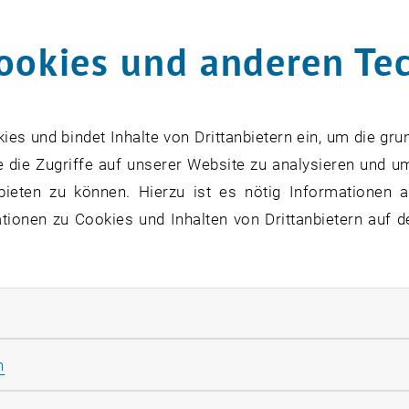
ookies und anderen Te
s und bindet Inhalte von Drittanbietern ein, um die gru
 die Zugriffe auf unserer Website zu analysieren und u
bieten zu können. Hierzu ist es nötig Informationen an
ionen zu Cookies und Inhalten von Drittanbietern auf d
rliche Cookies zulassen
 Anbieter im deutschsprachigen Raum nimmt die
Technisc
Statistik Cookies zulassen
n
nausbildung
eine Vorreiterrolle ein und bietet
seit über 3
g um Sie für Ihre
Karriere in der Immobilienbranche
zu rü