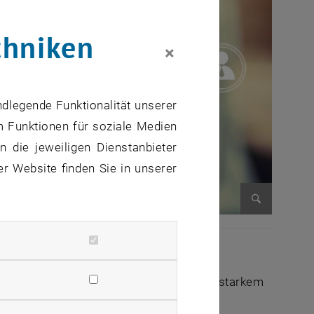
chniken
×
ndlegende Funktionalität unserer
m Funktionen für soziale Medien
 die jeweiligen Dienstanbieter
er Website finden Sie in unserer
Bild vergr
he Universität Wien
auf dem Gebiet der
0 Jahren
akademische Ausbildungen mit starkem
sten.