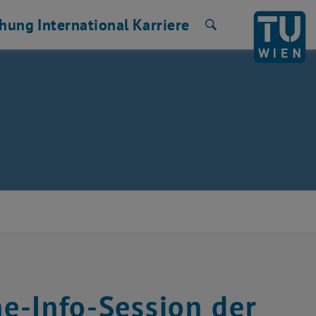
chung
International
Karriere
Suche
ne-Info-Session der