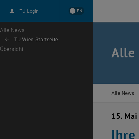
International
EN
TU Login
Karriere
Zur 1. Menü Ebene
Alle News
Zurück zur letzten Ebene:
TU Wien Startseite
Zurück: Subseiten von TU Wien Startseite auflisten
Alle
Übersicht
Alle News
15. Mai
Ihre