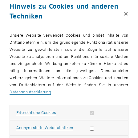
Welche Maßnahmen bieten Schutz?
Hinweis zu Cookies und anderen
Worauf müssen Sie im Home Office oder unterwegs besonders
×
Techniken
achten?
Erkenntnisse aus dem Kurs
Unsere Website verwendet Cookies und bindet Inhalte von
Bewusstsein für die wichtigsten Risiken und Bedrohungen
Drittanbietern ein, um die grundlegende Funktionalität unserer
Sicherheitsmaßnahmen verstehen & anwenden
Website zu gewährleisten sowie die Zugriffe auf unserer
Tipps für den beruflichen und privaten Alltag
Website zu analysieren und um Funktionen für soziale Medien
Sicherheitsanforderungen verstehen
und zielgerichtete Werbung anbieten zu können. Hierzu ist es
nötig Informationen an die jeweiligen Dienstanbieter
weiterzugeben. Weitere Informationen zu Cookies und Inhalten
KALENDEREINTRAG
von Drittanbietern auf der Website finden Sie in unserer
Datenschutzerklärung
.
Veranstaltung Details
Veranstaltungsort
Erforderliche Cookies zulassen
Erforderliche Cookies
Zoom
https://tiss.tuwien.ac.at/tu_events/tu_event/10045
1040 Wien
Statistik Cookies zulassen
Anonymisierte Webstatistiken