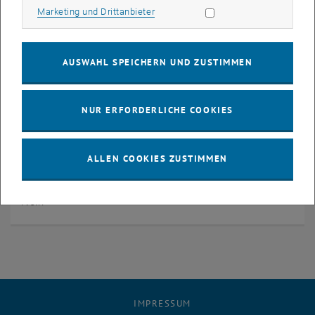
Marketing Cookies zulassen
Marketing und Drittanbieter
Veranstalter
Marianne Rudigier
AUSWAHL SPEICHERN UND ZUSTIMMEN
Öffentlich
Nein
NUR ERFORDERLICHE COOKIES
Kostenpflichtig
Nein
ALLEN COOKIES ZUSTIMMEN
Anmeldung erforderlich
Nein
IMPRESSUM