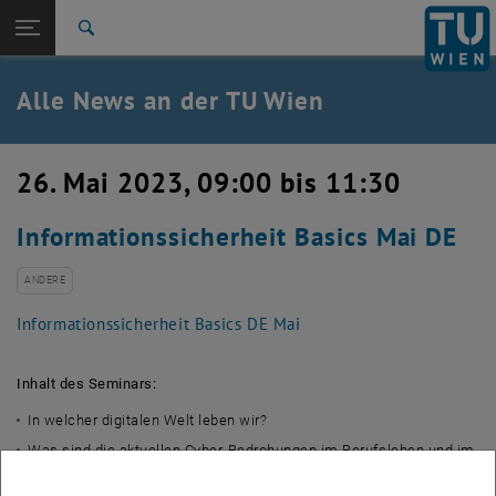
Studium
Seitennavigation öffnen
TU Login
Forschung
Suche
International
Quicklinks
Alle News an der TU Wien
Quicklinks-Menü umschalten
Karriere
Zur 1. Menü Ebene
Alle News
26. Mai 2023, 09:00 bis 11:30
Zurück zur letzten Ebene:
TU Wien Startseite
Zurück: Subseiten von TU Wien Startseite auflisten
Informationssicherheit Basics Mai DE
Übersicht
ANDERE
Informationssicherheit Basics DE Mai
Inhalt des Seminars:
In welcher digitalen Welt leben wir?
Was sind die aktuellen Cyber-Bedrohungen im Berufsleben und im
Alltag?