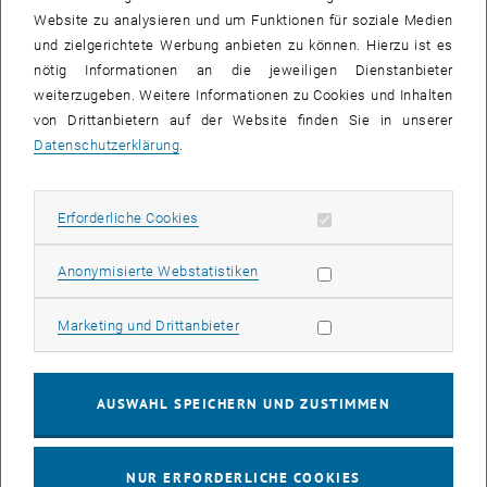
Website zu analysieren und um Funktionen für soziale Medien
Nutzen Sie diese Gelegenheit, Ihre ehemaligen Studienkolleg_innen
und zielgerichtete Werbung anbieten zu können. Hierzu ist es
sowie Professor_innen in einer lockeren Atmosphäre
nötig Informationen an die jeweiligen Dienstanbieter
wiederzusehen.
weiterzugeben. Weitere Informationen zu Cookies und Inhalten
Bevor wir zu einem kleinen Buffet bitten dürfen, präsentieren wir ein
von Drittanbietern auf der Website finden Sie in unserer
paar kurze Highlights aus dem aktuellen Leistungsportfolio unserer
Datenschutzerklärung
.
Fakultät.
Um besser planen zu können, ersuchen wir um
Anmeldung unter
Erforderliche Cookies zulassen
Erforderliche Cookies
<link>alumni-ph@tuwien.ac.at
Statistik Cookies zulassen
Anonymisierte Webstatistiken
Da wir nicht von allen Absolvent_innen Kontaktdaten haben, bitten
wir Sie, diese Einladung auch gerne an Ihnen bekannte
Marketing Cookies zulassen
Kommiliton_innen weiterzuleiten.
Marketing und Drittanbieter
Zeit & Ort:
Mittwoch, 2. September 2015, 18:00 Uhr
AUSWAHL SPEICHERN UND ZUSTIMMEN
TU Wien, Hörsaal 1, Freihaus, roter Bereich
Wiedner Hauptstraße 8-10, 1040 Wien
NUR ERFORDERLICHE COOKIES