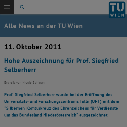
Studium
Seitennavigation öffnen
TU Login
Forschung
Suche
International
Quicklinks
Alle News an der TU Wien
Quicklinks-Menü umschalten
Karriere
Zur 1. Menü Ebene
Alle News
11. Oktober 2011
Zurück zur letzten Ebene:
TU Wien Startseite
Zurück: Subseiten von TU Wien Startseite auflisten
Hohe Auszeichnung für Prof. Siegfried
Übersicht
Selberherr
Erstellt von
Nicole Schipani
Prof. Siegfried Selberherr wurde bei der Eröffnung des
Universitäts- und Forschungszentrums Tulln (UFT) mit dem
"Silbernen Komturkreuz des Ehrenzeichens für Verdienste
um das Bundesland Niederösterreich" ausgezeichnet.