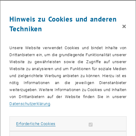
Hinweis zu Cookies und anderen
×
Techniken
Unsere Website verwendet Cookies und bindet Inhalte von
Drittanbietern ein, um die grundlegende Funktionalität unserer
Website zu gewährleisten sowie die Zugriffe auf unserer
Website zu analysieren und um Funktionen für soziale Medien
und zielgerichtete Werbung anbieten zu können. Hierzu ist es
nötig Informationen an die jeweiligen Dienstanbieter
weiterzugeben. Weitere Informationen zu Cookies und Inhalten
von Drittanbietern auf der Website finden Sie in unserer
Bild v
Das Land Niederösterreich vergibt hohe Auszeichnungen
Datenschutzerklärung
.
Das Land Niederösterreich vergibt hohe Auszeichnungen
Das Land Niederösterreich vergibt hohe Auszeichnungen
Erforderliche Cookies zulassen
Erforderliche Cookies
Im Rahmen der Eröffnung des Universitäts- und Forschungszentrum