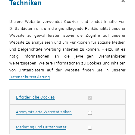
×
Techniken
Quantensysteme sollen ganz neue Quantentechnologien möglich
werden – von Quantenkryptographie bis hin zu neuartigen Sensoren
und Messgeräten.
Unsere Website verwendet Cookies und bindet Inhalte von
Nun konnte Marcus Huber gleich zwei hochdotierte
Drittanbietern ein, um die grundlegende Funktionalität unserer
Forschungsförderungen einwerben, mit denen er nun die
Website zu gewährleisten sowie die Zugriffe auf unserer
Forschungsarbeit seines Teams ausbauen wird. Im Rahmen des
Website zu analysieren und um Funktionen für soziale Medien
europäischen „Quantum Technologies Flagship project“ wurde das
und zielgerichtete Werbung anbieten zu können. Hierzu ist es
Projekt ASPECTS gefördert, in dem es um die Verbindung von
nötig Informationen an die jeweiligen Dienstanbieter
Thermodynamik und Quantentheorie geht. Im Projekt HYPERSPACE
weiterzugeben. Weitere Informationen zu Cookies und Inhalten
geht es um hochdimensional verschränkte Photonen. Über beide
von Drittanbietern auf der Website finden Sie in unserer
Projekte werden jeweils knapp 300.000 Euro an die TU Wien fließen.
Datenschutzerklärung
.
ASPECTS: Der Kampf gegen das Quantenrauschen
Wenn man Quantentheorie für praktische Anwendungen nutzen will,
Erforderliche Cookies zulassen
Erforderliche Cookies
dann muss man zwei recht unterschiedliche physikalische
Sichtweisen auf die Welt miteinander verbinden: Die klassische
Statistik Cookies zulassen
Anonymisierte Webstatistiken
Sichtweise, mit der wir normalerweise unsere gewohnten
Alltagsobjekte beschreiben, die sich immer in einem eindeutigen,
Marketing Cookies zulassen
Marketing und Drittanbieter
klar messbaren Zustand befinden – und die Quanten-Sichtweise, in