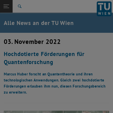
Studium
Seitennavigation öffnen
TU Login
Forschung
Suche
International
Quicklinks
Alle News an der TU Wien
Quicklinks-Menü umschalten
Karriere
Zur 1. Menü Ebene
Alle News
03. November 2022
Zurück zur letzten Ebene:
TU Wien Startseite
Zurück: Subseiten von TU Wien Startseite auflisten
Hochdotierte Förderungen für
Übersicht
Quantenforschung
Marcus Huber forscht an Quantentheorie und ihren
technologischen Anwendungen. Gleich zwei hochdotierte
Förderungen erlauben ihm nun, diesen Forschungsbereich
zu erweitern.