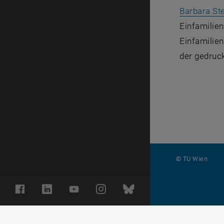
Barbara St
Einfamilie
Einfamilie
der gedruc
© TU Wien
#
Facebook
LinkedIn
YouTube
Instagram
Bluesky
116210