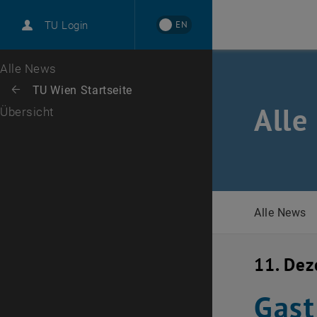
International
EN
TU Login
Karriere
Zur 1. Menü Ebene
Alle News
Zurück zur letzten Ebene:
TU Wien Startseite
Zurück: Subseiten von TU Wien Startseite auflisten
Alle
Übersicht
Alle News
11. De
Gast