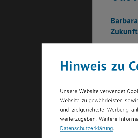
Barbara
Zukunft
Hinweis zu C
Unsere Website verwendet Cookie
Website zu gewährleisten sowie
und zielgerichtete Werbung an
weiterzugeben. Weitere Informat
Datenschutzerklärung
.