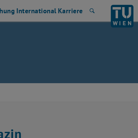
chung
International
Karriere
Suche
azin