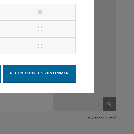
ALLEN COOKIES ZUSTIMMEN
Bild vergr
© Marlene Zumpf