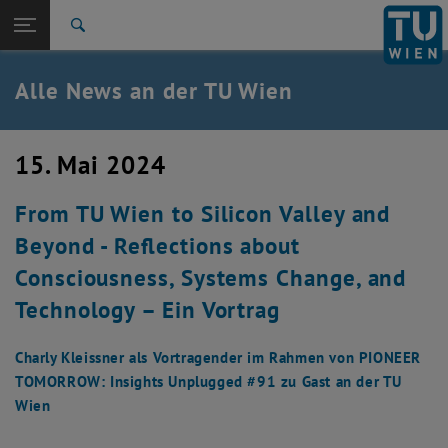
Studium
Seitennavigation öffnen
EN
TU Login
Forschung
Suche
International
Quicklinks
Alle News an der TU Wien
Quicklinks-Menü umschalten
Karriere
Zur 1. Menü Ebene
Alle News
15. Mai 2024
Zurück zur letzten Ebene:
TU Wien Startseite
Zurück: Subseiten von TU Wien Startseite auflisten
From TU Wien to Silicon Valley and
Übersicht
Beyond - Reflections about
Consciousness, Systems Change, and
Technology – Ein Vortrag
Charly Kleissner als Vortragender im Rahmen von PIONEER
TOMORROW: Insights Unplugged #91 zu Gast an der TU
Wien