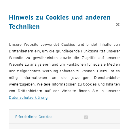
seinem Abschluss im Bereich Informatik an der TU Wien ging er ins
„Mekka für technische Unternehmer_innen“ und war maßgeblich an
der Entwicklung des Betriebssystems
NeXT
beteiligt. Was aber
Hinweis zu Cookies und anderen
bedeutet es, im
Silicon Valley
zu arbeiten, welchen Einfluss hatte
×
Techniken
die Ausbildung an der TU Wien auf seine Karriere und wo liegen die
größten Unterschiede? Schon vor seinem Vortrag plaudert er ein
wenig aus dem Nähkästchen.
Unsere Website verwendet Cookies und bindet Inhalte von
Drittanbietern ein, um die grundlegende Funktionalität unserer
Welchen Einfluss hat die Ausbildung an der TU Wien für
Website zu gewährleisten sowie die Zugriffe auf unserer
Ihren beruflichen Werdegang bedeutet?
Website zu analysieren und um Funktionen für soziale Medien
Charly Kleissner:
Meine Ausbildung an der TU Wien hat es mir
und zielgerichtete Werbung anbieten zu können. Hierzu ist es
ermöglicht, ein
Job
-Angebot von
Hewlett-Packard
(HP) im
Silicon
nötig Informationen an die jeweiligen Dienstanbieter
Valley
zu bekommen. Ich habe dieses Angebot sehr gerne
weiterzugeben. Weitere Informationen zu Cookies und Inhalten
angenommen, HP hat mir sogar die Übersiedlung finanziert. Das
von Drittanbietern auf der Website finden Sie in unserer
Projekt, wofür ich zuerst als Technischer Leiter und später als
Datenschutzerklärung
.
Entwicklungsmanager angestellt wurde, war ein verteiltes
Datenbank Projekt, was ja auch ein Thema meiner Dissertation war.
Als
Senior Vice President of Product Development and Engineering
,
Erforderliche Cookies zulassen
Erforderliche Cookies
später dann auch
Chief Technology Officer
von Ariba (heute SAP